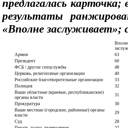
предлагалась
карточка
;
результаты
ранжирова
«
Вполне
заслуживает
»; 
Вполн
заслуж
Армия
63
Президент
60
ФСБ / другие спецслужбы
48
Церковь, религиозные организации
40
Российские благотворительные организации
33
Полиция
32
Ваши областные (краевые, республиканские)
31
органы власти
Прокуратура
30
Ваши местные (городские, районные) органы
29
власти
Суд
28
Печать, радио, телевидение
27