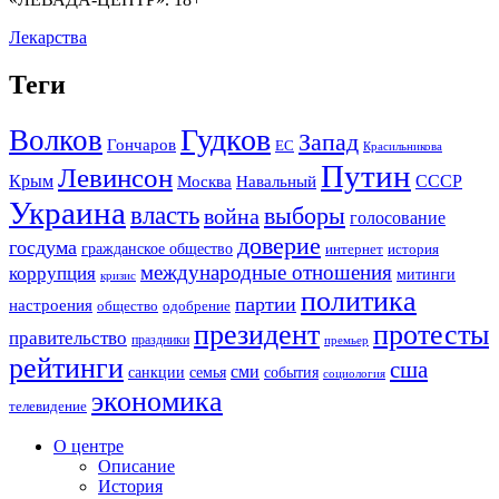
Лекарства
Теги
Гудков
Волков
Запад
Гончаров
ЕС
Красильникова
Путин
Левинсон
СССР
Крым
Москва
Навальный
Украина
власть
выборы
война
голосование
доверие
госдума
гражданское общество
история
интернет
международные отношения
коррупция
митинги
кризис
политика
партии
настроения
одобрение
общество
президент
протесты
правительство
праздники
премьер
рейтинги
сша
сми
санкции
события
семья
социология
экономика
телевидение
О центре
Описание
История