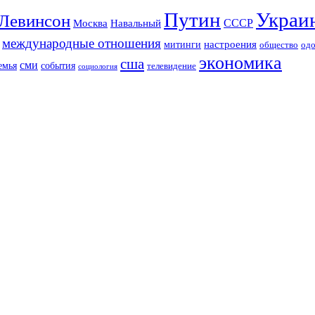
Путин
Украи
Левинсон
СССР
Москва
Навальный
международные отношения
настроения
митинги
од
общество
экономика
сша
сми
события
емья
телевидение
социология