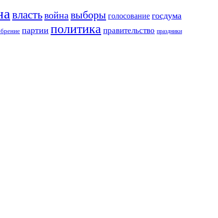
на
власть
выборы
война
госдума
голосование
политика
партии
правительство
обрение
праздники