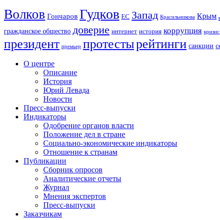
Гудков
Волков
Запад
Крым
Гончаров
ЕС
Красильникова
доверие
коррупция
гражданское общество
история
интернет
кризис
президент
протесты
рейтинги
санкции
с
премьер
О центре
Описание
История
Юрий Левада
Новости
Пресс-выпуски
Индикаторы
Одобрение органов власти
Положение дел в стране
Социально-экономические индикаторы
Отношение к странам
Публикации
Сборник опросов
Аналитические отчеты
Журнал
Мнения экспертов
Пресс-выпуски
Заказчикам