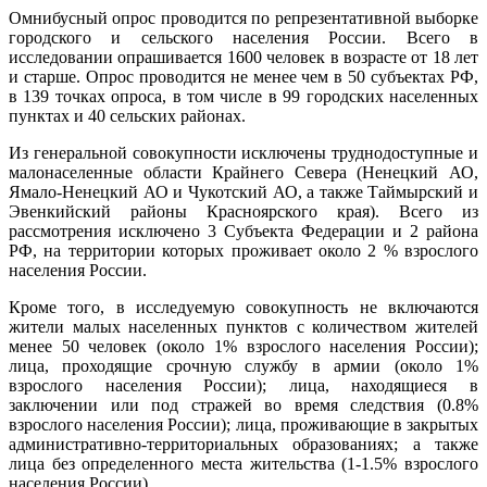
Омнибусный опрос проводится по репрезентативной выборке
городского и сельского населения России. Всего в
исследовании опрашивается 1600 человек в возрасте от 18 лет
и старше. Опрос проводится не менее чем в 50 субъектах РФ,
в 139 точках опроса, в том числе в 99 городских населенных
пунктах и 40 сельских районах.
Из генеральной совокупности исключены труднодоступные и
малонаселенные области Крайнего Севера (Ненецкий АО,
Ямало-Ненецкий АО и Чукотский АО, а также Таймырский и
Эвенкийский районы Красноярского края). Всего из
рассмотрения исключено 3 Субъекта Федерации и 2 района
РФ, на территории которых проживает около 2 % взрослого
населения России.
Кроме того, в исследуемую совокупность не включаются
жители малых населенных пунктов с количеством жителей
менее 50 человек (около 1% взрослого населения России);
лица, проходящие срочную службу в армии (около 1%
взрослого населения России); лица, находящиеся в
заключении или под стражей во время следствия (0.8%
взрослого населения России); лица, проживающие в закрытых
административно-территориальных образованиях; а также
лица без определенного места жительства (1-1.5% взрослого
населения России).