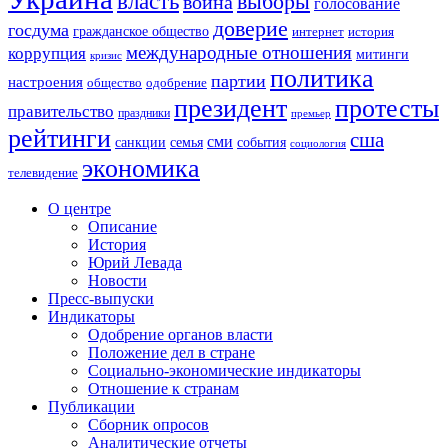
власть
выборы
война
голосование
доверие
госдума
гражданское общество
история
интернет
международные отношения
коррупция
митинги
кризис
политика
партии
настроения
одобрение
общество
президент
протесты
правительство
праздники
премьер
рейтинги
сша
сми
санкции
события
семья
социология
экономика
телевидение
О центре
Описание
История
Юрий Левада
Новости
Пресс-выпуски
Индикаторы
Одобрение органов власти
Положение дел в стране
Социально-экономические индикаторы
Отношение к странам
Публикации
Сборник опросов
Аналитические отчеты