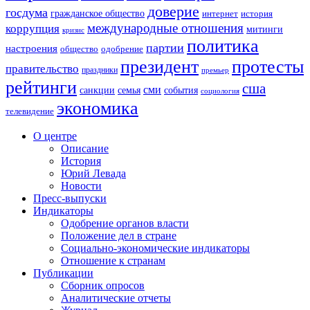
доверие
госдума
гражданское общество
история
интернет
международные отношения
коррупция
митинги
кризис
политика
партии
настроения
одобрение
общество
президент
протесты
правительство
праздники
премьер
рейтинги
сша
сми
санкции
события
семья
социология
экономика
телевидение
О центре
Описание
История
Юрий Левада
Новости
Пресс-выпуски
Индикаторы
Одобрение органов власти
Положение дел в стране
Социально-экономические индикаторы
Отношение к странам
Публикации
Сборник опросов
Аналитические отчеты