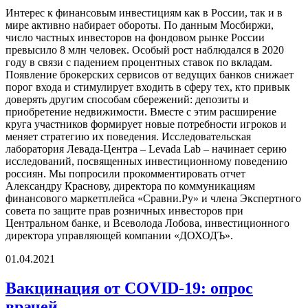
Интерес к финансовым инвестициям как в России, так и в
мире активно набирает обороты. По данным Мосбиржи,
число частных инвесторов на фондовом рынке России
превысило 8 млн человек. Особый рост наблюдался в 2020
году в связи с падением процентных ставок по вкладам.
Появление брокерских сервисов от ведущих банков снижает
порог входа и стимулирует входить в сферу тех, кто привык
доверять другим способам сбережений: депозиты и
приобретение недвижимости. Вместе с этим расширение
круга участников формирует новые потребности игроков и
меняет стратегию их поведения. Исследовательская
лаборатория Левада-Центра – Levada Lab – начинает серию
исследований, посвященных инвестиционному поведению
россиян. Мы попросили прокомментировать отчет
Александру Краснову, директора по коммуникациям
финансового маркетплейса «Сравни.Ру» и члена Экспертного
совета по защите прав розничных инвесторов при
Центральном банке, и Всеволода Лобова, инвестиционного
директора управляющей компании «ДОХОДЪ».
01.04.2021
Вакцинация от COVID-19: опрос
врачей