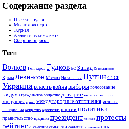
Содержание раздела
Пресс-выпуски
Мнения экспертов
Журнал
Аналитические отчеты
Сборник опросов
Теги
Гудков
Волков
Запад
Гончаров
ЕС
Красильникова
Путин
Левинсон
СССР
Крым
Москва
Навальный
Украина
власть
выборы
война
голосование
доверие
госдума
гражданское общество
история
интернет
международные отношения
коррупция
митинги
кризис
политика
партии
настроения
одобрение
общество
президент
протесты
правительство
праздники
премьер
рейтинги
сша
сми
санкции
события
семья
социология