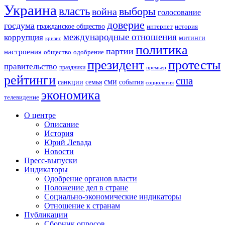
Украина
власть
выборы
война
голосование
доверие
госдума
гражданское общество
история
интернет
международные отношения
коррупция
митинги
кризис
политика
партии
настроения
одобрение
общество
президент
протесты
правительство
праздники
премьер
рейтинги
сша
сми
санкции
события
семья
социология
экономика
телевидение
О центре
Описание
История
Юрий Левада
Новости
Пресс-выпуски
Индикаторы
Одобрение органов власти
Положение дел в стране
Социально-экономические индикаторы
Отношение к странам
Публикации
Сборник опросов