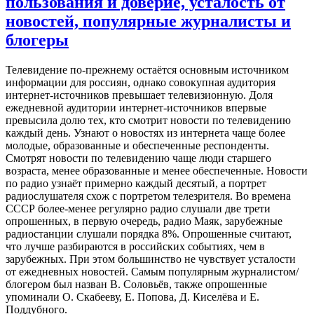
пользования и доверие, усталость от
новостей, популярные журналисты и
блогеры
Телевидение по-прежнему остаётся основным источником
информации для россиян, однако совокупная аудитория
интернет-источников превышает телевизионную. Доля
ежедневной аудитории интернет-источников впервые
превысила долю тех, кто смотрит новости по телевидению
каждый день. Узнают о новостях из интернета чаще более
молодые, образованные и обеспеченные респонденты.
Смотрят новости по телевидению чаще люди старшего
возраста, менее образованные и менее обеспеченные. Новости
по радио узнаёт примерно каждый десятый, а портрет
радиослушателя схож с портретом телезрителя. Во времена
СССР более-менее регулярно радио слушали две трети
опрошенных, в первую очередь, радио Маяк, зарубежные
радиостанции слушали порядка 8%. Опрошенные считают,
что лучше разбираются в российских событиях, чем в
зарубежных. При этом большинство не чувствует усталости
от ежедневных новостей. Самым популярным журналистом/
блогером был назван В. Соловьёв, также опрошенные
упоминали О. Скабееву, Е. Попова, Д. Киселёва и Е.
Поддубного.