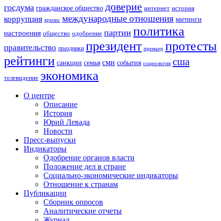
доверие
госдума
гражданское общество
история
интернет
международные отношения
коррупция
митинги
кризис
политика
партии
настроения
одобрение
общество
президент
протесты
правительство
праздники
премьер
рейтинги
сша
сми
санкции
события
семья
социология
экономика
телевидение
О центре
Описание
История
Юрий Левада
Новости
Пресс-выпуски
Индикаторы
Одобрение органов власти
Положение дел в стране
Социально-экономические индикаторы
Отношение к странам
Публикации
Сборник опросов
Аналитические отчеты
Журнал