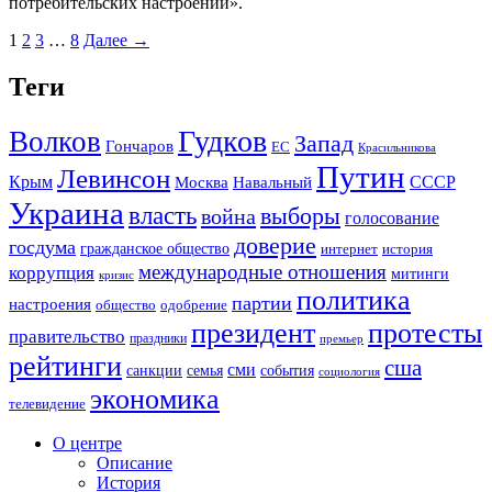
потребительских настроений».
1
2
3
…
8
Далее →
Теги
Гудков
Волков
Запад
Гончаров
ЕС
Красильникова
Путин
Левинсон
СССР
Крым
Москва
Навальный
Украина
власть
выборы
война
голосование
доверие
госдума
гражданское общество
история
интернет
международные отношения
коррупция
митинги
кризис
политика
партии
настроения
одобрение
общество
президент
протесты
правительство
праздники
премьер
рейтинги
сша
сми
санкции
события
семья
социология
экономика
телевидение
О центре
Описание
История