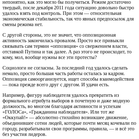
непонятно, как это могло бы получиться. Режим достаточно
твердый, после декабря 2011 года ситуацию довольно быстро
удалось взять под контроль. При этом — относительная
экономическая стабильность, так что явных предпосылок для
смены режима нет.
С другой стороны, это не значит, что оппозиционная
активность закончилась провалом. Просто все привыкли
связывать сам термин «оппозиция» со свержением власти,
отставкой Путина и так далее. А раз этого не происходит, то
кому, мол, вообще нужны все эти протесты?
Социологи не согласны. За последний год удалось сделать
немало, просто большая часть работы осталась за кадром.
Оппозиция самоорганизуется, ищет способы взаимодействия
— пока прежде всего друг с другом. И удачи есть.
Например, фигуру наблюдателя удалось превратить из
формального атрибута выборов в почетную и даже модную
должность, во многом благодаря активности и успехам
«ГОЛОСа», «Гражданина наблюдателя». Или тот же
«Оккупай!» — абсолютно стихийно возникшее движение,
объединившее сотни людей, которые почти месяц кочевали по
городу, разрабатывали свои программы, правила, — и всё это
без участия лидеров.