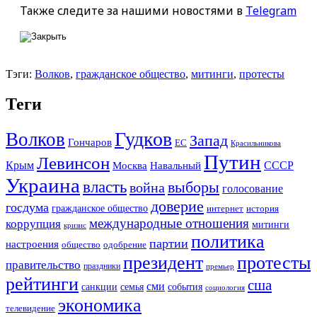
Также следите за нашими новостями в
Telegram
Тэги:
Волков
,
гражданское общество
,
митинги
,
протесты
Теги
Гудков
Волков
Запад
Гончаров
ЕС
Красильникова
Путин
Левинсон
СССР
Крым
Москва
Навальный
Украина
власть
выборы
война
голосование
доверие
госдума
гражданское общество
история
интернет
международные отношения
коррупция
митинги
кризис
политика
партии
настроения
одобрение
общество
президент
протесты
правительство
праздники
премьер
рейтинги
сша
сми
санкции
события
семья
социология
экономика
телевидение