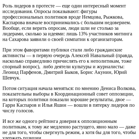
Роль лидеров в протесте — еще один интересный момент
исследования. Опросы показывают: фигуры
профессиональных политиков вроде Немцова, Рыжкова,
Каспарова вначале воспринимались с большим недоверием.
Вообще, если верить опросам, люди шли не столько за
лидерами, сколько за идеями: лишь 13% участников митинга
на Сахарова заявили о своей симпатии к организаторам.
При этом фаворитами публики стали либо гражданские
активисты — в первую очередь Алексей Навальный (правда,
насколько справедливо причислять его к неполитикам, тоже
спорный вопрос), либо деятели культуры и журналисты:
Леонид Парфенов, Дмитрий Быков, Борис Акунин, Юрий
Шевчук.
Потом ситуация начала меняться: по мнению Дениса Волкова,
показательны выборы в Координационный совет оппозиции,
на которых политики показали хорошие результаты, двое —
Гарри Каспаров и Илья Яшин — вошли в пятерку лидеров по
числу голосов.
И все же одного рейтинга доверия к оппозиционным
политикам, к тому же медленно растущего, явно мало — даже
не для того, чтобы свергнуть режим, а хотя бы для того, чтобы
удержать позиции.