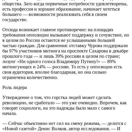
общества. Зато когда первичные потребности удовлетворены,
есть профессия и хорошее образование, начинает хотеться
большего — возможности реализовать себя в своем
государстве.
Отсюда возникает главное противоречие: на площадях
требования оппозиции вызывают поддержку и сочувствие, но
в целом по России остаются не услышанными большей
частью граждан. Для сравнения: отставку Чурова поддержали
бы 97% участников митинга на проспекте Сахарова в декабре
прошлого года — и лишь 39% россиян в целом по стране;
лозунг «Ни одного голоса Владимиру Путину!» — 89%
митингующих и 24% — россиян. То есть у оппозиции есть
своя аудитория, вполне благодарная, но она сильно
ограничена количественно.
Роль лидера
Утверждение о том, что горстка людей может сделать
революцию, не сработало — это уже очевидно. Впрочем, как
говорят социологи, на это надежды было мало с самого
начала.
— Сейчас объективно нет сил на смену режима, — делится с
«Новой газетой» Денис Волков, автор исследования. — И