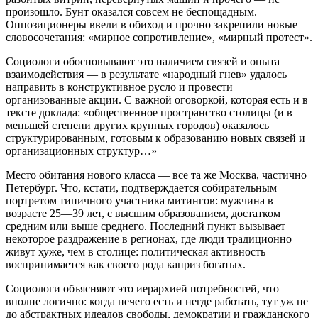
произошло. Бунт оказался совсем не беспощадным.
Оппозиционеры ввели в обиход и прочно закрепили новые
словосочетания: «мирное сопротивление», «мирный протест».
Социологи обосновывают это наличием связей и опыта
взаимодействия — в результате «народный гнев» удалось
направить в конструктивное русло и провести
организованные акции. С важной оговоркой, которая есть и в
тексте доклада: «общественное пространство столицы (и в
меньшей степени других крупных городов) оказалось
структурированным, готовым к образованию новых связей и
организационных структур…»
Место обитания нового класса — все та же Москва, частично
Петербург. Что, кстати, подтверждается собирательным
портретом типичного участника митингов: мужчина в
возрасте 25—39 лет, с высшим образованием, достатком
средним или выше среднего. Последний пункт вызывает
некоторое раздражение в регионах, где люди традиционно
живут хуже, чем в столице: политическая активность
воспринимается как своего рода каприз богатых.
Социологи объясняют это иерархией потребностей, что
вполне логично: когда нечего есть и негде работать, тут уж не
до абстрактных идеалов свободы, демократии и гражданского