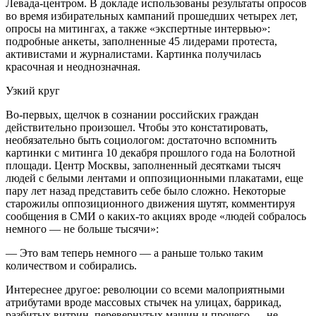
Левада-центром. В докладе использованы результаты опросов
во время избирательных кампаний прошедших четырех лет,
опросы на митингах, а также «экспертные интервью»:
подробные анкеты, заполненные 45 лидерами протеста,
активистами и журналистами. Картинка получилась
красочная и неоднозначная.
Узкий круг
Во-первых, щелчок в сознании российских граждан
действительно произошел. Чтобы это констатировать,
необязательно быть социологом: достаточно вспомнить
картинки с митинга 10 декабря прошлого года на Болотной
площади. Центр Москвы, заполненный десятками тысяч
людей с белыми лентами и оппозиционными плакатами, еще
пару лет назад представить себе было сложно. Некоторые
старожилы оппозиционного движения шутят, комментируя
сообщения в СМИ о каких-то акциях вроде «людей собралось
немного — не больше тысячи»:
— Это вам теперь немного — а раньше только таким
количеством и собирались.
Интереснее другое: революции со всеми малоприятными
атрибутами вроде массовых стычек на улицах, баррикад,
разбитых витрин, перевернутых машин и прочего — не