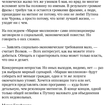
человечески жалко тех же узников 6 мая, но вряд ли многие
вспомнят хотя бы половину по именам. В результате громкие
фразы с трибун так и остаются громкими фразами, а люди,
пришедшие на митинг не потому, что они не любят Путина
или Чурова, а просто потому, что хотят лучшей жизни, —
уходят ни с чем.
На последнем «Марше миллионов» сами оппозиционеры
заговорили о социальной, экономической повестке. Но
говорить о них сложно.
— Заявлять социально-экономические требования мало, —
считает Волков. — Всех интересует, как вы можете этого
добиться. Обещать и гарантировать пока может только власть,
что она и делает.
Конкуренция непростая. Но иных выходов, видимо, нет — раз
уж выбрали мирный сценарий. «Марши миллионов» будут
собирать всё меньше граждан, одни и те же лозунги
окончательно утомят. Хочется оппозиции того или нет,
придется представлять свою программу — куда более
детальную, чем резолюции митингов. В конце концов, одной
только общей нелюбви к Путину маловато для объединения
всех недовольных.