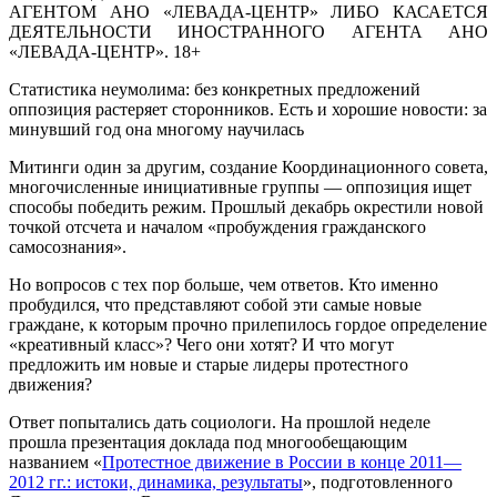
АГЕНТОМ АНО «ЛЕВАДА-ЦЕНТР» ЛИБО КАСАЕТСЯ
ДЕЯТЕЛЬНОСТИ ИНОСТРАННОГО АГЕНТА АНО
«ЛЕВАДА-ЦЕНТР». 18+
Статистика неумолима: без конкретных предложений
оппозиция растеряет сторонников. Есть и хорошие новости: за
минувший год она многому научилась
Митинги один за другим, создание Координационного совета,
многочисленные инициативные группы — оппозиция ищет
способы победить режим. Прошлый декабрь окрестили новой
точкой отсчета и началом «пробуждения гражданского
самосознания».
Но вопросов с тех пор больше, чем ответов. Кто именно
пробудился, что представляют собой эти самые новые
граждане, к которым прочно прилепилось гордое определение
«креативный класс»? Чего они хотят? И что могут
предложить им новые и старые лидеры протестного
движения?
Ответ попытались дать социологи. На прошлой неделе
прошла презентация доклада под многообещающим
названием «
Протестное движение в России в конце 2011—
2012 гг.: истоки, динамика, результаты
», подготовленного