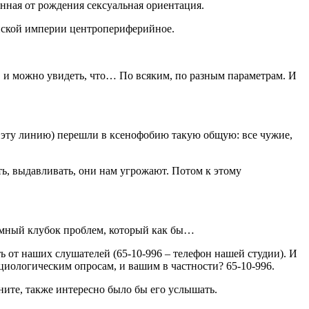
анная от рождения сексуальная ориентация.
ийской империи центропериферийное.
о, и можно увидеть, что… По всяким, по разным параметрам. И
ь эту линию) перешли в ксенофобию такую общую: все чужие,
ить, выдавливать, они нам угрожают. Потом к этому
громный клубок проблем, который как бы…
ть от наших слушателей (65-10-996 – телефон нашей студии). И
оциологическим опросам, и вашим в частности? 65-10-996.
оните, также интересно было бы его услышать.