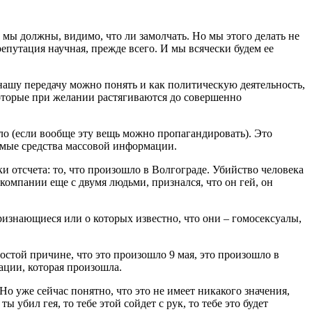
мы должны, видимо, что ли замолчать. Но мы этого делать не
епутация научная, прежде всего. И мы всячески будем ее
 нашу передачу можно понять и как политическую деятельность,
 которые при желании растягиваются до совершенно
было (если вообще эту вещь можно пропагандировать). Это
имые средства массовой информации.
и отсчета: то, что произошло в Волгограде. Убийство человека
 компании еще с двумя людьми, признался, что он гей, он
признающиеся или о которых известно, что они – гомосексуалы,
ростой причине, что это произошло 9 мая, это произошло в
ации, которая произошла.
о уже сейчас понятно, что это не имеет никакого значения,
 убил гея, то тебе этой сойдет с рук, то тебе это будет