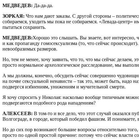
МЕДВЕДЕВ:
Да-да-да.
ЗОРКАЯ:
Что нам дают заказы. С другой стороны – политичес
собираемся, уходить мы пока не собираемся. «Левада-центр» им
пытаться сохранить.
МЕДВЕДЕВ:
Хорошо это слышать. Вы знаете, вот интересно, 
и как пропаганду гомосексуализма (то, что сейчас происходит
невообразимых размеров.
Но, тем не менее, хочу заявить, что то, что мы сейчас делаем,
просто нормальное археологическое расследование, мы выполн
А мы должны, конечно, обсудить сейчас совершенно чудовищный 
на почве сексуальной ненависти – так это, может быть, надо н
подвергся избиениям, унижениям и мучительной смерти.
Я хочу спросить у Николая: насколько вообще типичным можно 
подвергаются подобного рода нападениям?
АЛЕКСЕЕВ:
В том-то и все дело, что этот случай оказался п
Волгограде, в городе, который победил фашизм. И понимаете, в
Но до сих пор возникают большие вопросы относительно того, б
просто по одной простой причине: потому что сейчас власти созд