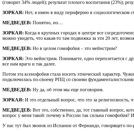
(говорит 34% людей); результат плохого воспитания (23%); рез
ЗОРКАЯ:
Нет, я имею в виду периферию в социологическом с
МЕДВЕДЕВ:
Понятно, но…
ЗОРКАЯ:
Когда в крупных городах в центре все сосредоточено
можно увидеть, что какая-то там подвижка за эти 20 лет, возмо
МЕДВЕДЕВ:
Но в целом гомофобия – это мейнстрим?
ЗОРКАЯ:
Это мейнстрим. Понимаете, одно переплетается с др
все нам враги и так далее.
Потом эта ксенофобия стала носить этнический характер. Чужие
подключилась по-своему РПЦ со своими фундаменталистским
МЕДВЕДЕВ:
Ну да, об этом мы еще поговорим.
ЗОРКАЯ:
И это отдельный вопрос, что это за религиозность, 
МЕДВЕДЕВ:
Вот это, собственно, да, тот главный вопрос, ко
вопрос у меня такой: почему в России так сильна гомофобия? И
У нас тут был звонок из Испании от Фернандо, говорящего по-р