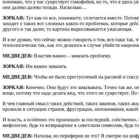
понимаю, что у нас существует гомофобия, но то, что я здесь 
они далеко-далеко позади. Насколько…
ЗОРКАЯ:
Тут как-то все, понимаете, сплетается вместе. Потом
заходит о таких вот сложных каких-то проблемах, которые дей
другого и так далее, то картина вырисовывается ужасающая.
И я не думаю, что сейчас можно говорить о том, все-таки так, ч
технологически так, как это делалось в случае убийств национ
МЕДВЕДЕВ:
Властям важно – замазать проблему.
ЗОРКАЯ:
Им важно замазать.
МЕДВЕДЕВ:
Чтобы не было преступлений на расовой и сексу
ЗОРКАЯ:
Конечно. Они будут это замазывать. Точно так же, о
вещи, потому что надо делать вид, что этого не существует. Но
В чем главный смысл таких действий, таких законов, таких а
прожили в ситуации страхов, фрустрации, непонимания, какой
И власть, а особенно это произошло за последний, собственно,
мифологии, будь то возвращение к советским символам, будь то
МЕДВЕДЕВ:
Наталья, но периферия ли это? Я смотрю на цифр