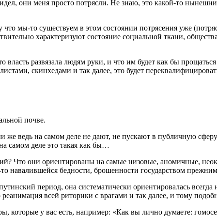
увидел, они меня просто потрясли. Не знаю, это какой-то нынешн
у что мы-то существуем в этом состоянии потрясения уже (потрясе
ствительно характеризуют состояние социальной ткани, обществ
то власть развязала людям руки, и что им будет как бы прощаться 
алистами, скинхедами и так далее, это будет переквалифицироват
альной почве.
ни же ведь на самом деле не дают, не пускают в публичную сфе
 на самом деле это такая как бы…
кций? Что они ориентированы на самые низовые, аномичные, неок
-то навалившейся бедности, брошенности государством прежним
 путинский период, она систематически ориентировалась всегда 
 реанимация всей риторики с врагами и так далее, и тому подоб
ы, которые у вас есть, например: «Как вы лично думаете: гомос