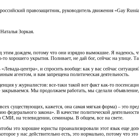
о российский правозащитник, руководитель движения «Gay Russi
Наталья Зоркая.
д этим дождем, потому что они изрядно вымокшие. Я надеюсь, что
 хорошего укрытия. Поливает, не дай бог, сейчас на улице. Так 
ь «Левада-центра», и спросить вообще: как у вас сейчас ситуаци
нным агентом, и вам запрещена политическая деятельность.
денция у журналистов: все-таки такой вот факт как-то посенсаци
не закрываемся. Мы продолжаем работать, мы сделали объявлени
з всех существующих, кажется, она самая мягкая форма) – это пр
ию федерального закона». В качестве политической деятельнос
 СМИ, на телевидении, семинары. В общем, все на свете.
, чтобы это хорошие юристы проанализировали этот язык еще доп
торое у нас действительно есть, это нормально, потому что это