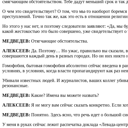
смягчающим обстоятельством. Тебе дадут меньший срок и так да
О чем это свидетельствует? О том, что мы-то наоборот боремс
преступлений. Точно так же, как это есть в отношении религи
Но этого у нас нет, и поэтому следователи заявляют: «Да, мы б
какой жестокостью это было совершено, уже свидетельствует о
МЕДВЕДЕВ:
Отягчающие обстоятельства.
АЛЕКСЕЕВ:
Да. Поэтому… Но ужас, правильно вы сказали, в 
совершаются каждый день в разных городах. Но он них никто не
Гомофобия, бытовая гомофобия абсолютно сейчас введена в ранг 
условиях, в условиях, когда власти пропагандируют как раз н
Убивали известных людей. И журналистов, ваших коллег убива
резонансные.
МЕДВЕДЕВ:
Какие? Имена вы можете назвать?
АЛЕКСЕЕВ:
Я не могу вам сейчас сказать конкретно. Если хот
МЕДВЕДЕВ:
Понятно. Здесь ясно, что речь идет о большой 
У меня в руках сейчас лежит распечатка доклада «Левада-центр