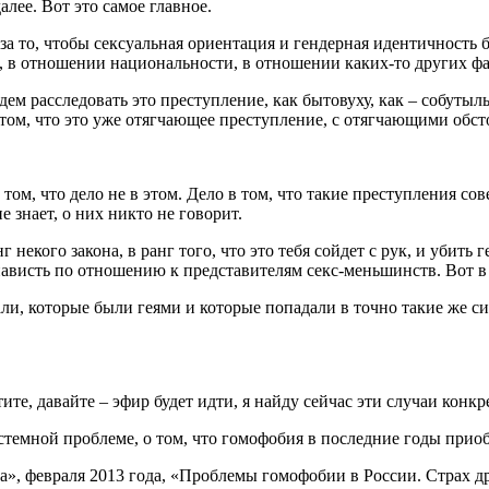
лее. Вот это самое главное.
я за то, чтобы сексуальная ориентация и гендерная идентичнос
и, в отношении национальности, в отношении каких-то других ф
удем расследовать это преступление, как бытовуху, как – собуты
 том, что это уже отягчающее преступление, с отягчающими обст
том, что дело не в этом. Дело в том, что такие преступления с
 знает, о них никто не говорит.
некого закона, в ранг того, что это тебя сойдет с рук, и убить
енависть по отношению к представителям секс-меньшинств. Вот в
ли, которые были геями и которые попадали в точно такие же с
ите, давайте – эфир будет идти, я найду сейчас эти случаи конкр
системной проблеме, о том, что гомофобия в последние годы пр
а», февраля 2013 года, «Проблемы гомофобии в России. Страх дру