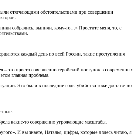
ть были отягчающими обстоятельствами при совершении
акторов.
льники собрались, выпили, кому-то…» Простите меня, то, с
оятельствами.
овершаются каждый день по всей России, такие преступления
 гея – это просто совершенно геройский поступок в современных
 этом главная проблема.
итуации. Это были в последние годы убийства тоже достаточно
етные.
иобрела какие-то совершенно угрожающие масштабы.
гого». И вы знаете, Наталья, цифры, которые я здесь читаю, я