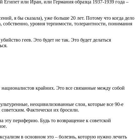
ий Египет или Иран, или Германия образца 1937-1939 года –
ний, я бы сказала), уже больше 20 лет. Потому что когда дело
а, собственно, уровня терпимости, толерантности, понимания
убийство геев. Это будет не так. Это будет делаться
ься.
ру националистов крайних. Это все связанные между собой
ультуренные, неоцивилизованные слои, которые все 90-е
 советским. Фактически их бросили.
на эту периферию. Будь то возвращение к советской
ное.
ексуализм в основном это – болезнь, которую нужно лечить