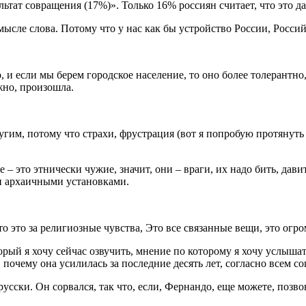
ультат совращения (17%)». Только 16% россиян считает, что это д
мысле слова. Потому что у нас как бы устройство России, Росс
, и если мы берем городское население, то оно более толерантн
жно, произошла.
угим, потому что страхи, фрустрация (вот я попробую протянут
 – это этнически чужие, значит, они – враги, их надо бить, дав
и архаичными установками.
что это за религиозные чувства, Это все связанные вещи, это о
торый я хочу сейчас озвучить, мнение по которому я хочу услыша
 почему она усилилась за последние десять лет, согласно всем с
усски. Он сорвался, так что, если, Фернандо, еще можете, позв