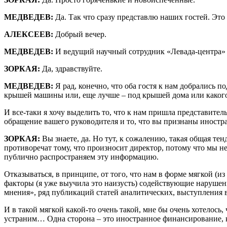
МЕДВЕДЕВ:
Да. Так что сразу представлю наших гостей. Эт
АЛЕКСЕЕВ:
Добрый вечер.
МЕДВЕДЕВ:
И ведущий научный сотрудник «Левада-центра» 
ЗОРКАЯ:
Да, здравствуйте.
МЕДВЕДЕВ:
Я рад, конечно, что оба гостя к нам добрались по
крышей машины или, еще лучше – под крышей дома или какого-то
И все-таки я хочу выделить то, что к нам пришла представител
обращение вашего руководителя и то, что вы признаны иностра
ЗОРКАЯ:
Вы знаете, да. Но тут, к сожалению, такая общая тен
противоречат тому, что произносит директор, потому что мы 
публично распространяем эту информацию.
Отказываться, в принципе, от того, что нам в форме мягкой (и
факторы (я уже выучила это наизусть) содействующие нарушен
мнения», ряд публикаций статей аналитических, выступления в
И в такой мягкой какой-то очень такой, мне бы очень хотелось
устраним… Одна сторона – это иностранное финансирование, ко