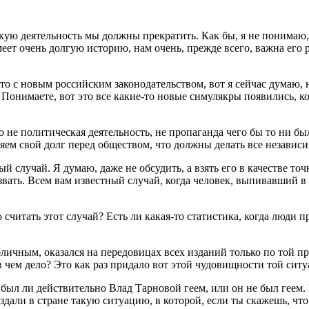
кую деятельность мы должны прекратить. Как бы, я не понимаю, 
еет очень долгую историю, нам очень, прежде всего, важна его р
что с новым российским законодательством, вот я сейчас думаю,
). Понимаете, вот это все какие-то новые симулякры появились,
 это не политическая деятельность, не пропаганда чего бы то ни 
яем свой долг перед обществом, что должны делать все независ
случай. Я думаю, даже не обсудить, а взять его в качестве точк
азвать. Всем вам известный случай, когда человек, выпивавший в
считать этот случай? Есть ли какая-то статистика, когда люди 
убличным, оказался на передовицах всех изданий только по той п
 чем дело? Это как раз придало вот этой чудовищности той ситу
ыл ли действительно Влад Тарновой геем, или он не был геем. Н
али в стране такую ситуацию, в которой, если ты скажешь, что ты