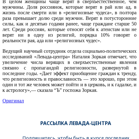
В целом женщины чаще верят в сверхъестественное, чем
мужчины. Доля россиянок, которые верят в рай или ад, в
жизнь после смерти или в «религиозные чудеса», в полтора
раза превышает долю среди мужчин. Верят в потусторонние
силы, как и десятью годами ранее, чаще граждане старше 50
лет. Среди россиян, которые относят себя к атеистам или не
верят ни в одну из религий, порядка 10% говорят о
реальности рая, ада или «религиозных чудес».
Ведущий научный сотрудник отдела социально-политических
исследований «Левада-центра» Наталия Зоркая отмечает, что
увеличение числа верящих в сверхъестественные явления
связано с пропагандой религиозности, развернутой в
последние годы. «Дает эффект приобщение граждан к тренду,
что религиозность и православность — это хорошо, при этом
один и тот же человек может пойти и в церковь, и к гадалке, и
к астрологу»,— сказала “Ъ” госпожа Зоркая.
Оригинал
РАССЫЛКА ЛЕВАДА-ЦЕНТРА
Подпишитесь, чтобы быть в курсе последних