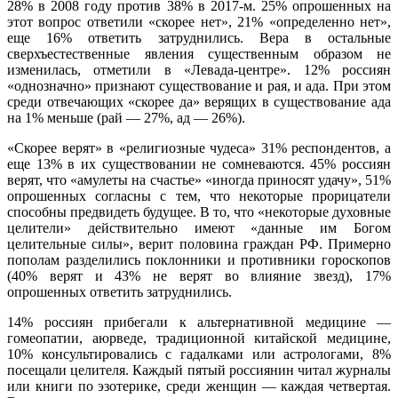
28% в 2008 году против 38% в 2017-м. 25% опрошенных на
этот вопрос ответили «скорее нет», 21% «определенно нет»,
еще 16% ответить затруднились. Вера в остальные
сверхъестественные явления существенным образом не
изменилась, отметили в «Левада-центре». 12% россиян
«однозначно» признают существование и рая, и ада. При этом
среди отвечающих «скорее да» верящих в существование ада
на 1% меньше (рай — 27%, ад — 26%).
«Скорее верят» в «религиозные чудеса» 31% респондентов, а
еще 13% в их существовании не сомневаются. 45% россиян
верят, что «амулеты на счастье» «иногда приносят удачу», 51%
опрошенных согласны с тем, что некоторые прорицатели
способны предвидеть будущее. В то, что «некоторые духовные
целители» действительно имеют «данные им Богом
целительные силы», верит половина граждан РФ. Примерно
пополам разделились поклонники и противники гороскопов
(40% верят и 43% не верят во влияние звезд), 17%
опрошенных ответить затруднились.
14% россиян прибегали к альтернативной медицине —
гомеопатии, аюрведе, традиционной китайской медицине,
10% консультировались с гадалками или астрологами, 8%
посещали целителя. Каждый пятый россиянин читал журналы
или книги по эзотерике, среди женщин — каждая четвертая.