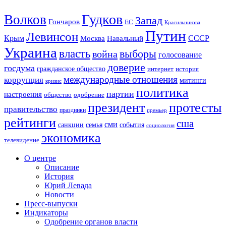
Гудков
Волков
Запад
Гончаров
ЕС
Красильникова
Путин
Левинсон
СССР
Крым
Москва
Навальный
Украина
власть
выборы
война
голосование
доверие
госдума
гражданское общество
история
интернет
международные отношения
коррупция
митинги
кризис
политика
партии
настроения
одобрение
общество
президент
протесты
правительство
праздники
премьер
рейтинги
сша
сми
санкции
события
семья
социология
экономика
телевидение
О центре
Описание
История
Юрий Левада
Новости
Пресс-выпуски
Индикаторы
Одобрение органов власти