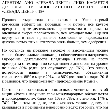
АГЕНТОМ АНО «ЛЕВАДА-ЦЕНТР» ЛИБО КАСАЕТСЯ
ДЕЯТЕЛЬНОСТИ ИНОСТРАННОГО АГЕНТА АНО
«ЛЕВАДА-ЦЕНТР». 18+
Прошло четыре года, как «крымнаш». Ушел первый
крымский эффект: мы победили – и потому все кругом
прекрасно, даже деятельность правительства и парламента
оцениваем скорее положительно, чем отрицательно. Оценки
вернулись в свое привычное соотношение, недовольства
деятельностью этих институтов опять больше, чем одобрения.
Но остались на прежнем высоком и высочайшем уровне
многие более важные индикаторы общественного настроения.
Одобрение деятельности Владимира Путина на посту
президента с тех пор и до сегодняшнего дня стоит на уровне
не ниже 80% (один раз опускалось до 76%). Это значит,
потребность нации в символическом объединении
сохраняется. 88% в марте 2014 г. и 86% (вот они!) в марте 2018
г. заявляют, что поддерживают «присоединение Крыма».
Соотношение согласных и несогласных с мнением, что в этой
акции «Россия нарушила свои международные обязательства
и договоренности», было как 10% к 78%, а стало как 14% к
74%. Не в том ли дело, что оказалось можно одному из
кандидатов в президенты невозбранно вслух говорить, что мы