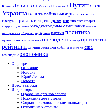
Путин
Левинсон
СССР
Крым
Москва
Навальный
Украина
власть
выборы
война
голосование
доверие
госдума
гражданское общество
история
интернет
международные отношения
коррупция
митинги
кризис
политика
партии
настроения
одобрение
общество
президент
протесты
правительство
праздники
премьер
рейтинги
сша
сми
санкции
события
семья
социология
экономика
телевидение
О центре
Описание
История
Юрий Левада
Новости
Пресс-выпуски
Индикаторы
Одобрение органов власти
Положение дел в стране
Социально-экономические индикаторы
Отношение к странам