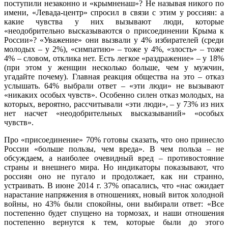
поступили незаконно и «крымненаш»? Не называя никого по
имени, «Левада-центр» спросил в связи с этим у россиян: а
какие чувства у них вызывают люди, которые
«неодобрительно высказываются о присоединении Крыма к
России»? «Уважение» они вызвали у 4% избирателей (среди
молодых – у 2%), «симпатию» – тоже у 4%, «злость» – тоже
4% – словом, отклика нет. Есть легкое «раздражение» – у 18%
(при этом у женщин несколько больше, чем у мужчин,
угадайте почему). Главная реакция общества на это – отказ
услышать. 64% выбрали ответ – «эти люди» не вызывают
«никаких особых чувств». Особенно силен отказ молодых, на
которых, вероятно, рассчитывали «эти люди», – у 73% из них
нет насчет «неодобрительных высказываний» «особых
чувств».
Про «присоединение» 70% готовы сказать, что оно принесло
России «больше пользы, чем вреда». В чем польза – не
обсуждаем, а наиболее очевидный вред – противостояние
страны и внешнего мира. Но индикаторы показывают, что
россиян оно не пугало и продолжает, как ни странно,
устраивать. В июне 2014 г. 37% опасались, что «нас ожидает
нарастание напряжения в отношениях, новый виток холодной
войны, но 43% были спокойны, они выбирали ответ: «Все
постепенно будет спущено на тормозах, и наши отношения
постепенно вернутся к тем, которые были до этого