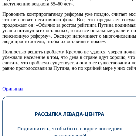
наступлению возраста 55–60 лет».
Проводить контрпропаганду реформы уже поздно, считает экс
это не снизит негативного фона. Все, что предлагает госу
продолжает он: «Обычно за ростом рейтинга Путина поднималис
упал и потянул всех остальных, то ли все остальные упали и по
пенсионную реформу». Эксперт напоминает о многочисленных р
люди просто хотели, чтобы их оставили в покое».
Полностью решить проблему Кремлю не удастся, уверен политол
убеждали население в том, что дела в стране идут хорошо, 
считать, что проблема существует, а они о ее существовании 
равно проголосовали за Путина, но по крайней мере у них сей
Оригинал
РАССЫЛКА ЛЕВАДА-ЦЕНТРА
Подпишитесь, чтобы быть в курсе последних
исследований!