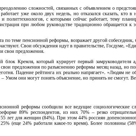
реодолению сложностей, связанных с объявлением о предстоя
работает уже около двух недель, но отказался сказать, кто 
и политтехнологов, с которыми сейчас работает, тему плани
нистрация при любом руководстве традиционно обращается к э
абота по теме пенсионной реформы, возражает другой собеседник
участвуют. Свои обсуждения идут в правительстве, Госдуме, «Ед
ли свои предложения.
ий блок Кремля, который курирует первый замруководителя 
 свои предложения по разъяснению реформы месяц назад, но пок
беготня. Падение рейтинга их реально напрягает». «Людям не о
 – Умом они могут понять объяснение, но принять не смогут. В
нсионной реформы сообщили все ведущие социологические сл
к реформе 89% респондентов, из них 70% – резко отрицател
5 лет для женщин (84%). При этом 44% россиян допенсионного
 25% (еще 24% работали какое-то время). Более половины (58