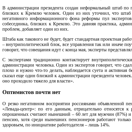
В администрации президента создан неформальный штаб по п
близких к Кремлю человек. Один из них уточнил, что штаб 
негативного информационного фона реформы пул экспертов 
собеседника, близких к Кремлю. Это давняя практика, адми
проблем, добавляет один из них.
Штаба как такового не будет, будет стандартная проектная р
– внутриполитический блок, все управления так или иначе по
говорит, что совещания идут с конца мая, эксперты представля
С экспертами традиционно контактирует внутриполитическ
администрации человека. Один из экспертов говорит, что сдал
плохо и нужно что-то делать, наблюдается суета и активная 
сказал еще один близкий к администрации президента человек.
оно проходило тяжело для власти».
Оптимистов почти нет
О резко негативном восприятии россиянами объявленной пе
«Левада-центр»: по его данным, отрицательно относятся 
опрошенных считают нынешний – 60 лет для мужчин (87%) и 5
пенсию, хотя среди нынешних пенсионеров работают только
здоровьем, по инициативе работодателя – лишь 14%.