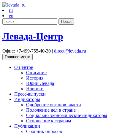
ru
en
Найти:
Левада-Центр
Офис: +7-499-755-40-30 |
direct@levada.ru
Главное меню
О центре
Описание
История
Юрий Левада
Новости
Пресс-выпуски
Индикаторы
Одобрение органов власти
Положение дел в стране
Социально-экономические индикаторы
Отношение к странам
Публикации
Сборник опросов