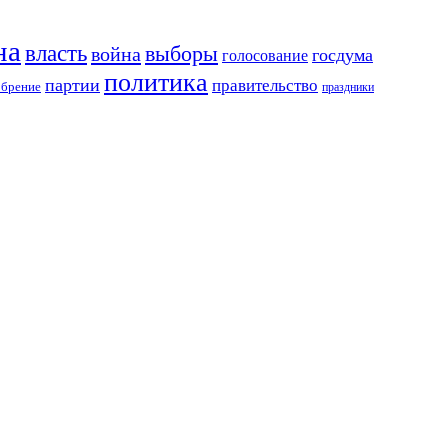
на
власть
выборы
война
госдума
голосование
политика
партии
правительство
обрение
праздники