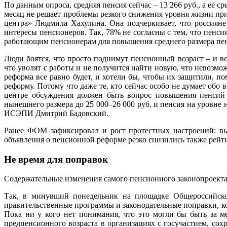
По данным опроса, средняя пенсия сейчас – 13 266 руб., а ее
месяц не решает проблемы резкого снижения уровня жизни при
центра» Людмила Хахулина. Она подчеркивает, что россияне
интересы пенсионеров. Так, 78% не согласны с тем, что пен
работающим пенсионерам для повышения среднего размера пе
Люди боятся, что просто поднимут пенсионный возраст – и вс
что уволят с работы и не получится найти новую, что невозмо
реформа все равно будет, и хотели бы, чтобы их защитили, по
реформу. Потому что даже те, кто сейчас особо не думает обо 
центре обсуждения должен быть вопрос повышения пенсий 
нынешнего размера до 25 000–26 000 руб. и пенсия на уровне
ИСЭПИ Дмитрий Бадовский.
Ранее ФОМ зафиксировал и рост протестных настроений: вы
объявления о пенсионной реформе резко снизились также рейт
Не время для поправок
Содержательные изменения самого пенсионного законопроекта 
Так, в минувший понедельник на площадке Общероссийског
правительственные программы и законодательные поправки, ко
Пока ни у кого нет понимания, что это могли бы быть за 
предпенсионного возраста в организациях с госучастием, сох