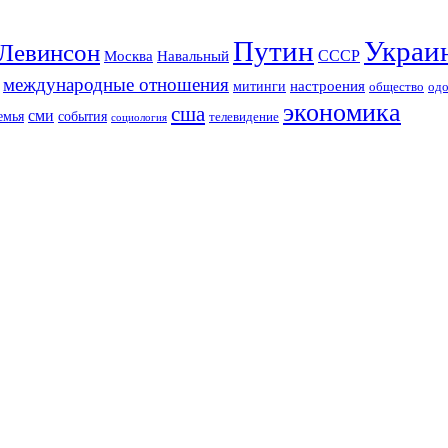
Путин
Украи
Левинсон
СССР
Москва
Навальный
международные отношения
настроения
митинги
од
общество
экономика
сша
сми
события
емья
телевидение
социология