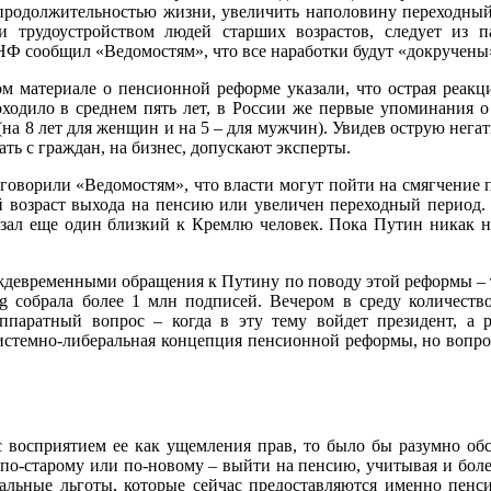
 продолжительностью жизни, увеличить наполовину переходный
 и трудоустройством людей старших возрастов, следует из 
НФ сообщил «Ведомостям», что все наработки будут «докручены»
м материале о пенсионной реформе указали, что острая реакци
одило в среднем пять лет, в России же первые упоминания о 
(на 8 лет для женщин и на 5 – для мужчин). Увидев острую нег
ть с граждан, на бизнес, допускают эксперты.
 говорили «Ведомостям», что власти могут пойти на смягчение п
 возраст выхода на пенсию или увеличен переходный период.
зал еще один близкий к Кремлю человек. Пока Путин никак н
ждевременными обращения к Путину по поводу этой реформы – та
rg собрала более 1 млн подписей. Вечером в среду количест
ппаратный вопрос – когда в эту тему войдет президент, а р
 системно-либеральная концепция пенсионной реформы, но вопр
с восприятием ее как ущемления прав, то было бы разумно обс
– по-старому или по-новому – выйти на пенсию, учитывая и боле
альные льготы, которые сейчас предоставляются именно пенс