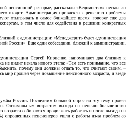
щей пенсионной реформе, рассказали «Ведомостям» несколько
в него входит. Администрация привлекла к решению проблемы
руют отыгрывать в самое ближайшее время, говорят еще два
кспертам, в том числе для содействия в решении конкретных
, близкий к администрации: «Менеджерить будет администрация
иной России». Еще один собеседник, близкий к администрации,
администрации Сергей Кириенко, напоминают два близких к
а не видит начала нового этапа: «Там есть понимание, что все
бъяснить, почему они должны отдать то, что считают своим, –
есь мир прошел через повышение пенсионного возраста, и везде
ужбы России. Последним большой опрос на эту тему провел
ьно. Оптимальным возрастом выхода на пенсию большинство
 возраста собираются продолжать работать и после выхода на
%) опрошенных пенсионеров ушли с работы из-за проблем со