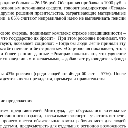
 вдвое больше – 26 196 руб. Обещанная прибавка в 1000 руб. в
 основным источником средств, говорит замдиректора «Левада-
 другие решения правительства, затрагивающие материальные
ции, а 85% считают неправильной идею не выплачивать пенсии
в свою очередь, поднимает комплекс страхов незащищенности –
 что государство их бросит». При этом россияне понимают, что
ствуют, добавляет социолог: «Тогда бы люди легче приняли эту
ься без пенсии и без зарплаты». «Социология показывает, что в
и более ранние данные «Ромира» показывают, что удвоение
ет справедливым и желаемым», – добавляет руководитель фонда
ы 43% россиян (среди людей от 46 до 60 лет – 57%). После
деятельности президента, премьера и правительства.
кие предложения.
тием представителей Минтруда, где обсуждались возможные
сионного возраста, рассказывает эксперт – участник встречи.
прочего ввести обязательные квоты рабочих мест для людей
ее детьми, предусмотреть для отдельных регионов возможность