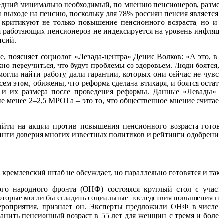
 средний минимально необходимый, по мнению пенсионеров, размер
 выходе на пенсию, поскольку для 78% россиян пенсия является
 критикуют не только повышение пенсионного возраста, но и
сия работающих пенсионеров не индексируется на уровень инфля
нсий.
е, поясняет социолог «Левада-центра» Денис Волков: «А это, 
жно переучиться, что будут проблемы со здоровьем. Люди боятся,
могли найти работу, дали гарантии, которых они сейчас не чув
всем этом, обижены, что реформа сделана втихаря, и боятся остат
и их размера после проведения реформы. Данные «Левады» 
 не менее 2–2,5 МРОТа – это то, что общественное мнение счита
йти на акции против повышения пенсионного возраста готов
инги доверия многих известных политиков и рейтинги одобрения 
кремлевский штаб не обсуждает, но параллельно готовятся и та
о народного фронта (ОНФ) состоялся круглый стол с учас
торые могли бы сгладить социальные последствия повышения пен
мероприятия, признает он. Эксперты предложили ОНФ в числе 
ранить пенсионный возраст в 55 лет для женщин с тремя и бол