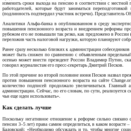
изменить сроки выхода на пенсию в соответствии с местной
работодателей, которые будут заниматься переподготовкой
(подлинность подтвердил участник встречи). Представитель О
Аналитики Альфа-банка в опубликованном в среду экспертно
повышения пенсионного возраста и внедрением реформы прох
рубежом его не повышали так резко, как предложено в России 
переложив часть налоговой нагрузки, которую планируют собра
Ранее сразу несколько близких к администрации собеседников
может быть снижен по сравнению с объявленным предельный
осенью может внести президент России Владимир Путин, ска
говорил журналистам его пресс-секретарь Дмитрий Песков.
По этой причине во второй половине июня Песков назвал пре
против повышения пенсионного возраста на сайте Change.o
количество подписей продолжало увеличиваться. Главный а
администрации. Сейчас, по его словам, по сути, реализуется
чьи еще идеи использовать».
Как сделать лучше
Поскольку негативное отношение к реформе сильно связано 
пенсии 3–5 лет) права самим определиться, в каком возрасте 
Бадовский: «Необходимо обсуждать и то, чтобы многие соци