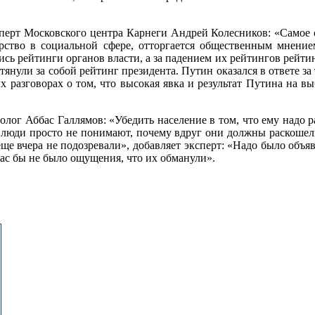
перт Московского центра Карнеги Андрей Колесников: «Самое ст
дарство в социальной сфере, отторгается общественным мнение
ь рейтинги органов власти, а за падением их рейтингов рейтинг
тянули за собой рейтинг президента. Путин оказался в ответе за т
азговорах о том, что высокая явка и результат Путина на выбо
ог Аббас Галлямов: «Убедить население в том, что ему надо ра
что люди просто не понимают, почему вдруг они должны раскош
«еще вчера не подозревали», добавляет эксперт: «Надо было объ
час бы не было ощущения, что их обманули».