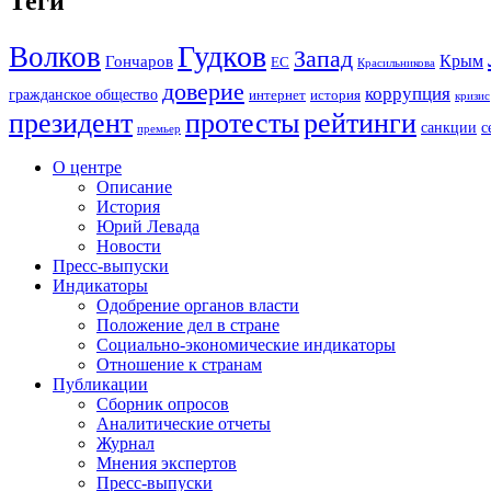
Теги
Гудков
Волков
Запад
Крым
Гончаров
ЕС
Красильникова
доверие
коррупция
гражданское общество
история
интернет
кризис
президент
протесты
рейтинги
санкции
с
премьер
О центре
Описание
История
Юрий Левада
Новости
Пресс-выпуски
Индикаторы
Одобрение органов власти
Положение дел в стране
Социально-экономические индикаторы
Отношение к странам
Публикации
Сборник опросов
Аналитические отчеты
Журнал
Мнения экспертов
Пресс-выпуски