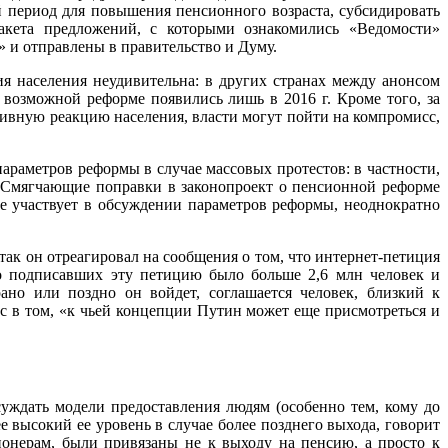
 период для повышения пенсионного возраста, субсидировать
пакета предложений, с которыми ознакомились «Ведомости»
 и отправлены в правительство и Думу.
я населения неудивительна: в других странах между анонсом
возможной реформе появились лишь в 2016 г. Кроме того, за
ативную реакцию населения, власти могут пойти на компромисс,
араметров реформы в случае массовых протестов: в частности,
 Смягчающие поправки в законопроект о пенсионной реформе
е участвует в обсуждении параметров реформы, неоднократно
к он отреагировал на сообщения о том, что интернет-петиция
во подписавших эту петицию было больше 2,6 млн человек и
ано или поздно он войдет, соглашается человек, близкий к
ос в том, «к чьей концепции Путин может еще присмотреться и
уждать модели предоставления людям (особенно тем, кому до
е высокий ее уровень в случае более позднего выхода, говорит
ионерам, были привязаны не к выходу на пенсию, а просто к