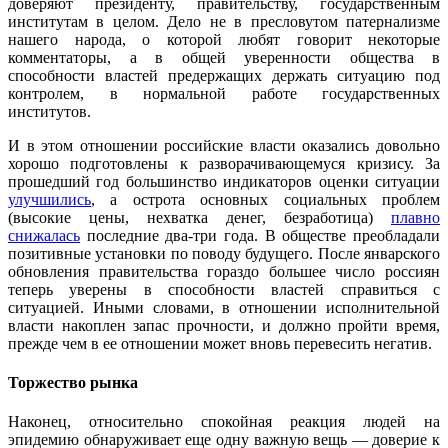
доверяют президенту, правительству, государственным
институтам в целом. Дело не в пресловутом патернализме
нашего народа, о которой любят говорит некоторые
комментаторы, а в общей уверенности общества в
способности властей предержащих держать ситуацию под
контролем, в нормальной работе государственных
институтов.
И в этом отношении российские власти оказались довольно
хорошо подготовлены к разворачивающемуся кризису. За
прошедший год большинство индикаторов оценки ситуации
улучшились
, а острота основных социальных проблем
(высокие цены, нехватка денег, безработица)
плавно
снижалась
последние два-три года. В обществе преобладали
позитивные установки по поводу будущего. После январского
обновления правительства гораздо большее число россиян
теперь уверены в способности властей справиться с
ситуацией. Иными словами, в отношении исполнительной
власти накоплен запас прочности, и должно пройти время,
прежде чем в ее отношении может вновь перевесить негатив.
Торжество рынка
Наконец, относительно спокойная реакция людей на
эпидемию обнаруживает еще одну важную вещь — доверие к