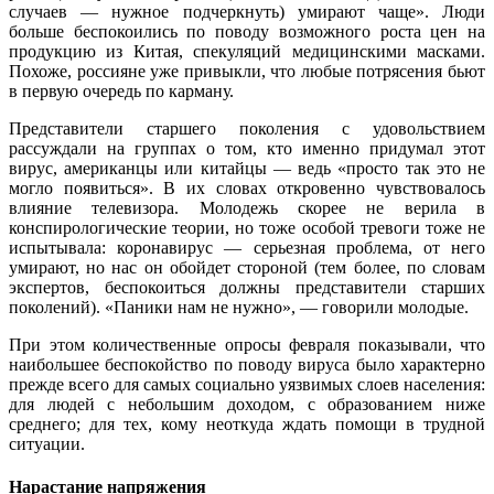
случаев — нужное подчеркнуть) умирают чаще». Люди
больше беспокоились по поводу возможного роста цен на
продукцию из Китая, спекуляций медицинскими масками.
Похоже, россияне уже привыкли, что любые потрясения бьют
в первую очередь по карману.
Представители старшего поколения с удовольствием
рассуждали на группах о том, кто именно придумал этот
вирус, американцы или китайцы — ведь «просто так это не
могло появиться». В их словах откровенно чувствовалось
влияние телевизора. Молодежь скорее не верила в
конспирологические теории, но тоже особой тревоги тоже не
испытывала: коронавирус — серьезная проблема, от него
умирают, но нас он обойдет стороной (тем более, по словам
экспертов, беспокоиться должны представители старших
поколений). «Паники нам не нужно», — говорили молодые.
При этом количественные опросы февраля показывали, что
наибольшее беспокойство по поводу вируса было характерно
прежде всего для самых социально уязвимых слоев населения:
для людей с небольшим доходом, с образованием ниже
среднего; для тех, кому неоткуда ждать помощи в трудной
ситуации.
Нарастание напряжения