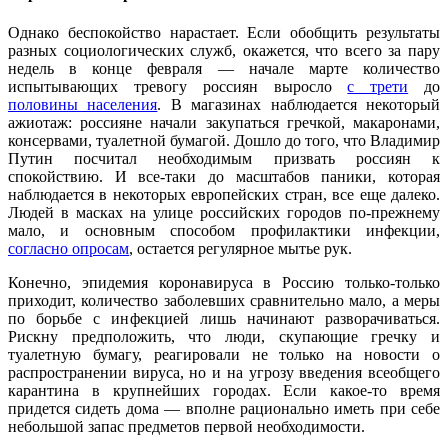
Однако беспокойство нарастает. Если обобщить результаты
разных социологических служб, окажется, что всего за пару
недель в конце февраля — начале марте количество
испытывающих тревогу россиян выросло
с трети
до
половины населения
. В магазинах наблюдается некоторый
ажиотаж: россияне начали закупаться гречкой, макаронами,
консервами, туалетной бумагой. Дошло до того, что Владимир
Путин посчитал необходимым призвать россиян к
спокойствию. И все-таки до масштабов паники, которая
наблюдается в некоторых европейских стран, все еще далеко.
Людей в масках на улице российских городов по-прежнему
мало, и основным способом профилактики инфекции,
согласно опросам
, остается регулярное мытье рук.
Конечно, эпидемия коронавируса в Россию только-только
приходит, количество заболевших сравнительно мало, а меры
по борьбе с инфекцией лишь начинают разворачиваться.
Рискну предположить, что люди, скупающие гречку и
туалетную бумагу, реагировали не только на новости о
распространении вируса, но и на угрозу введения всеобщего
карантина в крупнейших городах. Если какое-то время
придется сидеть дома — вполне рационально иметь при себе
небольшой запас предметов первой необходимости.