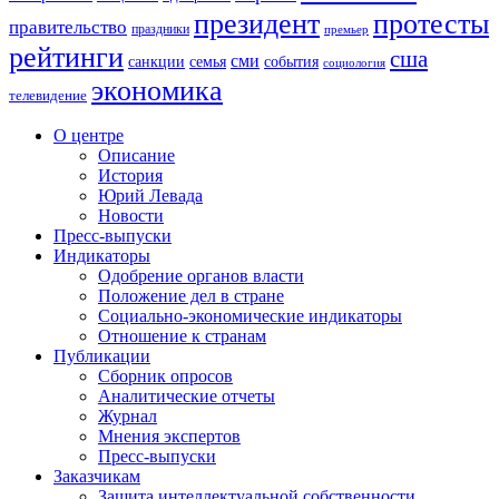
президент
протесты
правительство
праздники
премьер
рейтинги
сша
сми
санкции
события
семья
социология
экономика
телевидение
О центре
Описание
История
Юрий Левада
Новости
Пресс-выпуски
Индикаторы
Одобрение органов власти
Положение дел в стране
Социально-экономические индикаторы
Отношение к странам
Публикации
Сборник опросов
Аналитические отчеты
Журнал
Мнения экспертов
Пресс-выпуски
Заказчикам
Защита интеллектуальной собственности