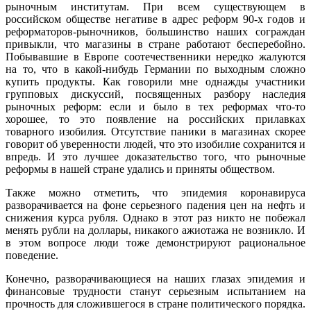
рыночным институтам. При всем существующем в
российском обществе негативе в адрес реформ 90-х годов и
реформаторов-рыночников, большинство наших сограждан
привыкли, что магазины в стране работают бесперебойно.
Побывавшие в Европе соотечественники нередко жалуются
на то, что в какой-нибудь Германии по выходным сложно
купить продукты. Как говорили мне однажды участники
групповых дискуссий, посвященных разбору наследия
рыночных реформ: если и было в тех реформах что-то
хорошее, то это появление на российских прилавках
товарного изобилия. Отсутствие паники в магазинах скорее
говорит об уверенности людей, что это изобилие сохранится и
впредь. И это лучшее доказательство того, что рыночные
реформы в нашей стране удались и приняты обществом.
Также можно отметить, что эпидемия коронавируса
разворачивается на фоне серьезного падения цен на нефть и
снижения курса рубля. Однако в этот раз никто не побежал
менять рубли на доллары, никакого ажиотажа не возникло. И
в этом вопросе люди тоже демонстрируют рациональное
поведение.
Конечно, разворачивающиеся на наших глазах эпидемия и
финансовые трудности станут серьезным испытанием на
прочность для сложившегося в стране политического порядка.