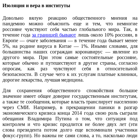
Изоляция и вера в институты
Довольно вялую реакцию общественного мнения на
пандемию можно объяснить еще и тем, что немногие
россияне чувствуют себя частью глобального мира. Так, в
течение года
за границей бывают
лишь около 10% россиян, в
Европе — очаге заболевания — в течение года бывает менее
5%, на родине вируса в Китае — 1%. Иными словами, для
большинства наших сограждан коронавирус — явление из
другого мира. При этом самые состоятельные россияне,
которые обычно и путешествуют в другие страны, согласно
опросам, как раз чувствуют себя в относительной
безопасности. В случае чего к их услугам платные клиники,
дорогие лекарства, лучшая медицина.
Для сохранения общественного спокойствия большое
значение имеет общее доверие государственным институтам,
а также те сообщения, которые власть транслирует населению
через СМИ. Например, в прекращении паники в разгар
экономического кризиса конца 2014 года свою роль сыграли
обещания Владимира Путина о том, что ситуация под
контролем и что кризис продлится не более двух лет (эти
слова президента потом долго еще вспоминали участники
фокус-групп). Но важны не сами слова, а то, насколько люди