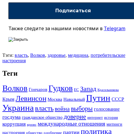
Также следите за нашими новостями в
Telegram
Тэги:
власть
,
Волков
,
здоровье
,
медицина
,
потребительские
настроения
Теги
Гудков
Волков
Запад
Гончаров
ЕС
Красильникова
Путин
Левинсон
СССР
Крым
Москва
Навальный
Украина
власть
выборы
война
голосование
доверие
госдума
гражданское общество
история
интернет
международные отношения
коррупция
митинги
кризис
политика
партии
настроения
одобрение
общество