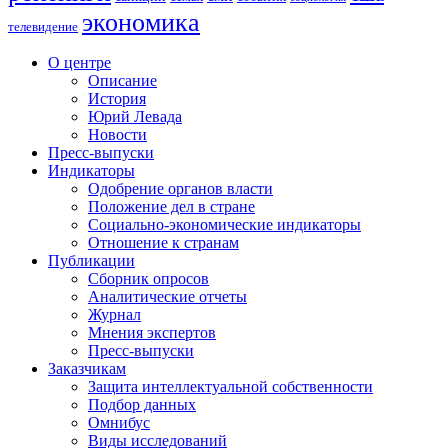
экономика
телевидение
О центре
Описание
История
Юрий Левада
Новости
Пресс-выпуски
Индикаторы
Одобрение органов власти
Положение дел в стране
Социально-экономические индикаторы
Отношение к странам
Публикации
Сборник опросов
Аналитические отчеты
Журнал
Мнения экспертов
Пресс-выпуски
Заказчикам
Защита интеллектуальной собственности
Подбор данных
Омнибус
Виды исследований