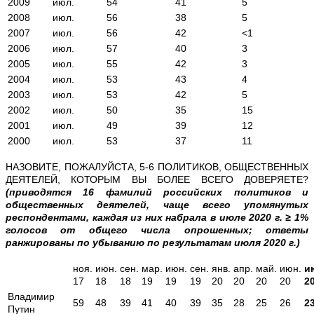
2009
июл.
54
41
5
2008
июл.
56
38
5
2007
июл.
56
42
<1
2006
июл.
57
40
3
2005
июл.
55
42
3
2004
июл.
53
43
4
2003
июл.
53
42
5
2002
июл.
50
35
15
2001
июл.
49
39
12
2000
июл.
53
37
11
НАЗОВИТЕ, ПОЖАЛУЙСТА, 5-6 ПОЛИТИКОВ, ОБЩЕСТВЕННЫХ
ДЕЯТЕЛЕЙ, КОТОРЫМ ВЫ БОЛЕЕ ВСЕГО ДОВЕРЯЕТЕ?
(приводятся 16 фамилий российских политиков и
общественных деятелей, чаще всего упомянутых
респондентами, каждая из них набрала в июле 2020 г. ≥ 1%
голосов от общего числа опрошенных; ответы
ранжированы по убыванию по результатам июля 2020 г.)
ноя.
июн.
сен.
мар.
июн.
сен.
янв.
апр.
май.
июн.
и
17
18
18
19
19
19
20
20
20
20
2
Владимир
59
48
39
41
40
39
35
28
25
26
2
Путин