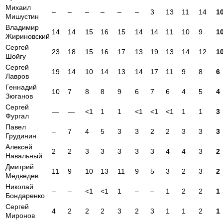
Михаил
–
–
–
–
–
–
3
13
11
14
1
Мишустин
Владимир
14
14
15
16
15
14
14
11
10
9
1
Жириновский
Сергей
23
18
15
16
17
13
19
13
14
12
1
Шойгу
Сергей
19
14
10
14
13
14
17
11
9
8
6
Лавров
Геннадий
10
7
8
8
9
6
7
6
4
5
4
Зюганов
Сергей
—
—
<1
1
1
<1
<1
<1
1
1
3
Фургал
Павел
–
7
4
5
3
3
2
2
3
3
3
Грудинин
Алексей
2
2
3
3
3
3
3
4
4
3
2
Навальный
Дмитрий
11
9
10
13
11
9
5
3
2
3
2
Медведев
Николай
–
–
<1
<1
1
–
–
1
2
2
1
Бондаренко
Сергей
4
2
2
2
3
2
3
1
1
2
1
Миронов