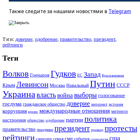
Также следите за нашими новостями в
Telegram
Тэги:
доверие
,
одобрение
,
правительство
,
президент
,
рейтинги
Теги
Гудков
Волков
Запад
Гончаров
ЕС
Красильникова
Путин
Левинсон
СССР
Крым
Москва
Навальный
Украина
власть
выборы
война
голосование
доверие
госдума
гражданское общество
история
интернет
международные отношения
коррупция
митинги
кризис
политика
партии
настроения
одобрение
общество
президент
протесты
правительство
праздники
премьер
рейтинги
сша
сми
санкции
события
семья
социология