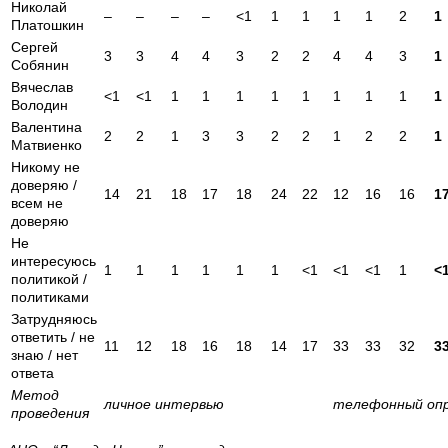
Николай
–
–
–
–
<1
1
1
1
1
2
1
Платошкин
Сергей
3
3
4
4
3
2
2
4
4
3
1
Собянин
Вячеслав
<1
<1
1
1
1
1
1
1
1
1
1
Володин
Валентина
2
2
1
3
3
2
2
1
2
2
1
Матвиенко
Никому не
доверяю /
14
21
18
17
18
24
22
12
16
16
1
всем не
доверяю
Не
интересуюсь
1
1
1
1
1
1
<1
<1
<1
1
<
политикой /
политиками
Затрудняюсь
ответить / не
11
12
18
16
18
14
17
33
33
32
3
знаю / нет
ответа
Метод
личное интервью
телефонный оп
проведения