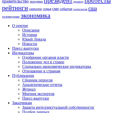
президент
протесты
правительство
праздники
премьер
рейтинги
сша
сми
санкции
события
семья
социология
экономика
телевидение
О центре
Описание
История
Юрий Левада
Новости
Пресс-выпуски
Индикаторы
Одобрение органов власти
Положение дел в стране
Социально-экономические индикаторы
Отношение к странам
Публикации
Сборник опросов
Аналитические отчеты
Журнал
Мнения экспертов
Пресс-выпуски
Заказчикам
Защита интеллектуальной собственности
Подбор данных