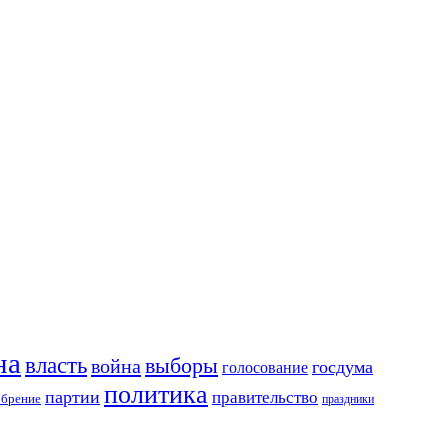
на
власть
выборы
война
госдума
голосование
политика
партии
правительство
обрение
праздники