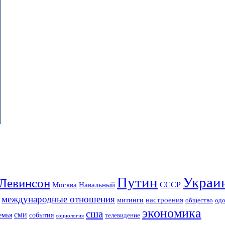
Путин
Украи
Левинсон
СССР
Москва
Навальный
международные отношения
настроения
митинги
од
общество
экономика
сша
сми
события
емья
телевидение
социология