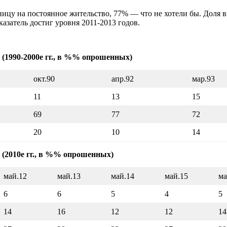
границу на постоянное жительство, 77% — что не хотели бы. Дол
казатель достиг уровня 2011-2013 годов.
 (1990-2000е гг., в %% опрошенных)
окт.90
апр.92
мар.93
11
13
15
69
77
72
20
10
14
 (2010е гг., в %% опрошенных)
май.12
май.13
май.14
май.15
ма
6
6
5
4
5
14
16
12
12
14