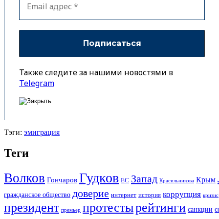
Также следите за нашими новостями в
Telegram
Тэги:
эмиграция
Теги
Гудков
Волков
Запад
Крым
Гончаров
ЕС
Красильникова
доверие
коррупция
гражданское общество
история
интернет
кризис
президент
протесты
рейтинги
санкции
с
премьер