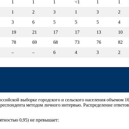
1
1
1
<1
1
1
1
2
3
1
3
2
3
6
5
5
5
4
19
21
17
17
13
10
78
69
68
73
76
82
–
–
6
4
3
2
ссийской выборке городского и сельского населения объемом 162
у респондента методом личного интервью. Распределение ответо
ятностью 0,95) не превышает: