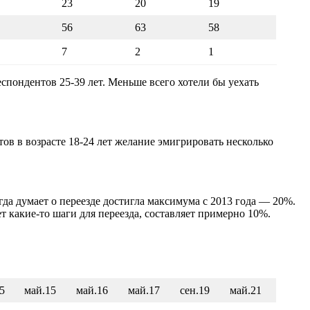
23
20
19
56
63
58
7
2
1
еспондентов 25-39 лет. Меньше всего хотели бы уехать
тов в возрасте 18-24 лет желание эмигрировать несколько
ногда думает о переезде достигла максимума с 2013 года — 20%.
т какие-то шаги для переезда, составляет примерно 10%.
5
май.15
май.16
май.17
сен.19
май.21