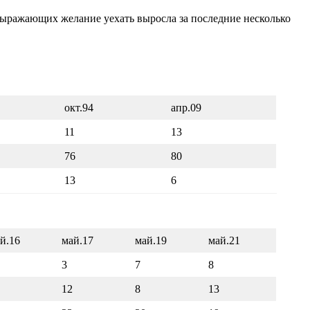
я выражающих желание уехать выросла за последние несколько
окт.94
апр.09
11
13
76
80
13
6
й.16
май.17
май.19
май.21
3
7
8
12
8
13