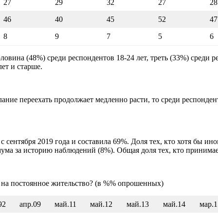
27
29
32
27
28
46
40
45
52
47
8
9
7
5
6
овина (48%) среди респондентов 18-24 лет, треть (33%) среди р
лет и старше.
елание переехать продолжает медленно расти, то среди респонден
. с сентября 2019 года и составила 69%. Доля тех, кто хотя бы и
ума за историю наблюдений (8%). Общая доля тех, кто принимае
цу на постоянное жительство? (в %% опрошенных)
92
апр.09
май.11
май.12
май.13
май.14
мар.1