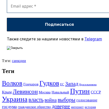
Также следите за нашими новостями в
Telegram
Тэги:
санкции
Теги
Гудков
Волков
Запад
Гончаров
ЕС
Красильникова
Путин
Левинсон
СССР
Крым
Москва
Навальный
Украина
власть
выборы
война
голосование
доверие
госдума
гражданское общество
история
интернет