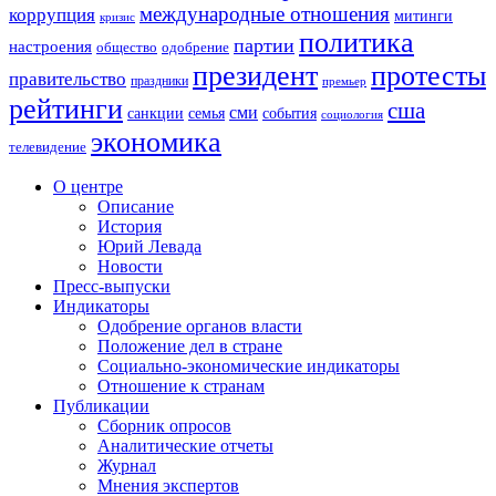
международные отношения
коррупция
митинги
кризис
политика
партии
настроения
одобрение
общество
президент
протесты
правительство
праздники
премьер
рейтинги
сша
сми
санкции
события
семья
социология
экономика
телевидение
О центре
Описание
История
Юрий Левада
Новости
Пресс-выпуски
Индикаторы
Одобрение органов власти
Положение дел в стране
Социально-экономические индикаторы
Отношение к странам
Публикации
Сборник опросов
Аналитические отчеты
Журнал
Мнения экспертов