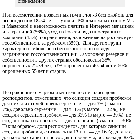
бизнесменов
При рассмотрении возрастных групп, топ-3 беспокойств для
респондентов 18-24 лет — уход из РФ платежных систем Visa
и Mastercard и невозможность платить в Интернет-магазинах
и за границей (56%), уход из России ряда иностранных
компаний (43%) и ограничения, наложенные на российскую
госсобственность за рубежом (35%). Для других групп
характерно наибольшего беспокойство по поводу
заграничной госсобственности РФ. Заморозкой резервов и
собственности в других странах обеспокоены 35%
опрошенных 25-39 лет, 53% опрошенных 40-54 лет и 60%
опрошенных 55 лет и старше.
По сравнению с мартом значительно снизилась доля
респондентов, отметивших, что санкции создали проблемы
для них и их семей: очень серьезные — для 5% (в марте —
7%), довольно серьезные — для 11% (в марте — 22%), не
создали серьезных проблем — для 33% (в марте — 39%), не
создали никаких проблем — для половины (в марте — 30%).
Таким образом, доля респондентов, для которых санкции
создали проблемы, снизилась на 13 п.п. — до 16%; доля тех,
для которых санкции не создали проблемы, возросла до 83%.