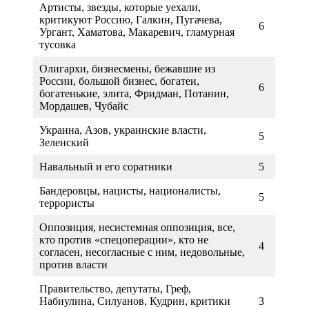
Артисты, звезды, которые уехали,
критикуют Россию, Галкин, Пугачева,
6
Ургант, Хаматова, Макаревич, гламурная
тусовка
Олигархи, бизнесмены, бежавшие из
России, большой бизнес, богатеи,
6
богатенькие, элита, Фридман, Потанин,
Мордашев, Чубайс
Украина, Азов, украинские власти,
5
Зеленский
Навальный и его соратники
5
Бандеровцы, нацисты, националисты,
5
террористы
Оппозиция, несистемная оппозиция, все,
кто против «спецоперации», кто не
4
согласен, несогласные с ним, недовольные,
против власти
Правительство, депутаты, Греф,
Набиулина, Силуанов, Кудрин, критики
3