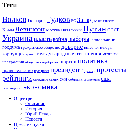
Теги
Гудков
Волков
Запад
Гончаров
ЕС
Красильникова
Путин
Левинсон
СССР
Крым
Москва
Навальный
Украина
власть
выборы
война
голосование
доверие
госдума
гражданское общество
история
интернет
международные отношения
коррупция
митинги
кризис
политика
партии
настроения
одобрение
общество
президент
протесты
правительство
праздники
премьер
рейтинги
сша
сми
санкции
события
семья
социология
экономика
телевидение
О центре
Описание
История
Юрий Левада
Новости
Пресс-выпуски