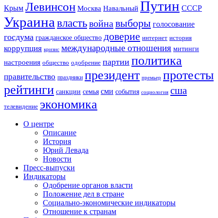
Путин
Левинсон
СССР
Крым
Москва
Навальный
Украина
власть
выборы
война
голосование
доверие
госдума
гражданское общество
история
интернет
международные отношения
коррупция
митинги
кризис
политика
партии
настроения
одобрение
общество
президент
протесты
правительство
праздники
премьер
рейтинги
сша
сми
санкции
события
семья
социология
экономика
телевидение
О центре
Описание
История
Юрий Левада
Новости
Пресс-выпуски
Индикаторы
Одобрение органов власти
Положение дел в стране
Социально-экономические индикаторы
Отношение к странам