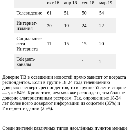
окт.16
апр.18
сен.18
мар.19
янв.20
Телевидение
61
51
50
54
52
Интернет-
20
19
24
22
24
издания
Социальные
сети
11
15
15
20
21
Интернета
Telegram-
1
2
4
каналы
Доверие ТВ в освещении новостей прямо зависит от возраста
респондентов. Если в группе 18-24 года телевидению
доверяют четверть респондентов, то в группе 55 лет и старше
— уже 64%. Кроме того, чем моложе респондент, тем больше
доверие альтернативным ресурсам. Так, опрошенные 18-24
лет более всего доверяют информации из соцсетей (35%) и
Интернет-изданий (25%).
Среди жителей различных типов населённых пунктов меньше