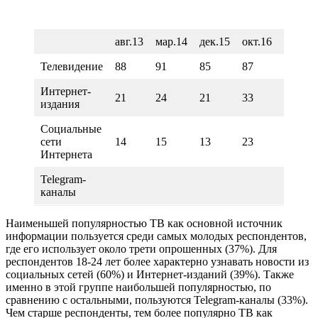
авг.13
мар.14
дек.15
окт.16
апр.18
Телевидение
88
91
85
87
85
Интернет-
21
24
21
33
27
издания
Социальные
сети
14
15
13
23
21
Интернета
Telegram-
каналы
Наименьшей популярностью ТВ как основной источник
информации пользуется среди самых молодых респондентов,
где его использует около трети опрошенных (37%). Для
респондентов 18-24 лет более характерно узнавать новости из
социальных сетей (60%) и Интернет-изданий (39%). Также
именно в этой группе наибольшей популярностью, по
сравнению с остальными, пользуются Telegram-каналы (33%).
Чем старше респонденты, тем более популярно ТВ как