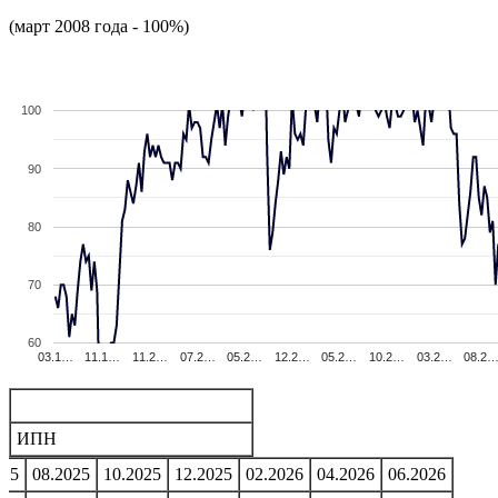
(март 2008 года - 100%)
100
90
80
70
60
03.1…
11.1…
11.2…
07.2…
05.2…
12.2…
05.2…
10.2…
03.2…
08.2
ИПН
025
08.2025
10.2025
12.2025
02.2026
04.2026
06.2026