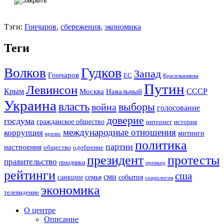
Тэги:
Гончаров
,
сбережения
,
экономика
Теги
Гудков
Волков
Запад
Гончаров
ЕС
Красильникова
Путин
Левинсон
СССР
Крым
Москва
Навальный
Украина
власть
выборы
война
голосование
доверие
госдума
гражданское общество
история
интернет
международные отношения
коррупция
митинги
кризис
политика
партии
настроения
одобрение
общество
президент
протесты
правительство
праздники
премьер
рейтинги
сша
сми
санкции
события
семья
социология
экономика
телевидение
О центре
Описание