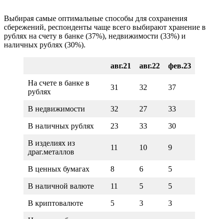
Выбирая самые оптимальные способы для сохранения
сбережений, респонденты чаще всего выбирают хранение в
рублях на счету в банке (37%), недвижимости (33%) и
наличных рублях (30%).
авг.21
авг.22
фев.23
На счете в банке в
31
32
37
рублях
В недвижимости
32
27
33
В наличных рублях
23
33
30
В изделиях из
11
10
9
драг.металлов
В ценных бумагах
8
6
5
В наличной валюте
11
5
5
В криптовалюте
5
3
3