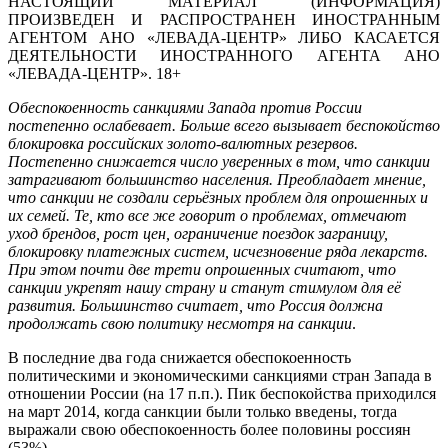
НАСТОЯЩИЙ МАТЕРИАЛ (ИНФОРМАЦИЯ)
ПРОИЗВЕДЕН И РАСПРОСТРАНЕН ИНОСТРАННЫМ
АГЕНТОМ АНО «ЛЕВАДА-ЦЕНТР» ЛИБО КАСАЕТСЯ
ДЕЯТЕЛЬНОСТИ ИНОСТРАННОГО АГЕНТА АНО
«ЛЕВАДА-ЦЕНТР». 18+
Обеспокоенность санкциями Запада против России
постепенно ослабевает. Больше всего вызывает беспокойство
блокировка российских золото-валютных резервов.
Постепенно снижается число уверенных в том, что санкции
затрагивают большинство населения. Преобладает мнение,
что санкции не создали серьёзных проблем для опрошенных и
их семей. Те, кто все же говорит о проблемах, отмечают
уход брендов, рост цен, ограничение поездок заграницу,
блокировку платежных систем, исчезновение ряда лекарств.
При этом почти две трети опрошенных считают, что
санкции укрепят нашу страну и станут стимулом для её
развития. Большинство считает, что Россия должна
продолжать свою политику несмотря на санкции
.
В последние два года снижается обеспокоенность
политическими и экономическими санкциями стран Запада в
отношении России (на 17 п.п.). Пик беспокойства приходился
на март 2014, когда санкции были только введены, тогда
выражали свою обеспокоенность более половины россиян
(53%).