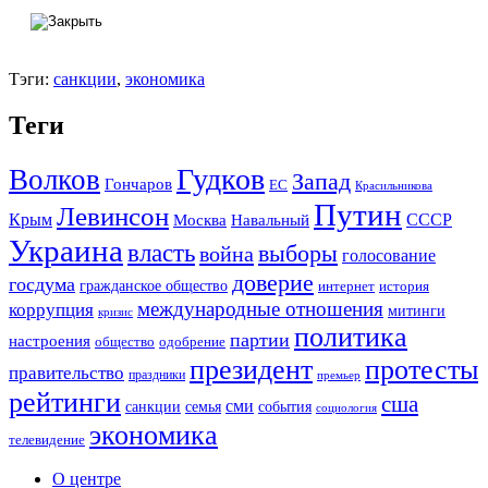
Тэги:
санкции
,
экономика
Теги
Гудков
Волков
Запад
Гончаров
ЕС
Красильникова
Путин
Левинсон
СССР
Крым
Москва
Навальный
Украина
власть
выборы
война
голосование
доверие
госдума
гражданское общество
история
интернет
международные отношения
коррупция
митинги
кризис
политика
партии
настроения
одобрение
общество
президент
протесты
правительство
праздники
премьер
рейтинги
сша
сми
санкции
события
семья
социология
экономика
телевидение
О центре