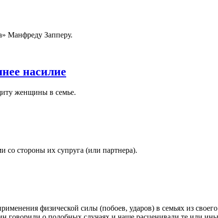
a» Манфреду Запперу.
шнее насилие
щиту женщины в семье.
и со стороны их супруга (или партнера).
рименения физической силы (побоев, ударов) в семьях из своего
н говорили о подобных случаях и чаще расценивали те или иные