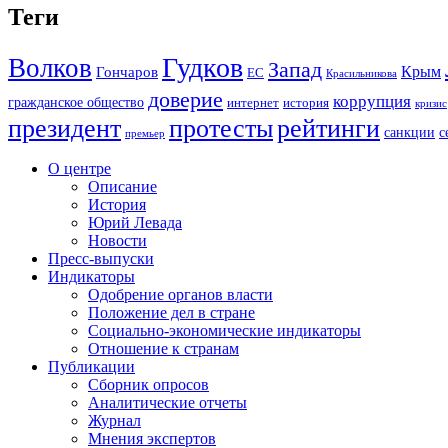
по
Теги
записям
Гудков
Волков
Запад
Крым
Гончаров
ЕС
Красильникова
доверие
коррупция
гражданское общество
история
интернет
кризис
президент
протесты
рейтинги
санкции
с
премьер
О центре
Описание
История
Юрий Левада
Новости
Пресс-выпуски
Индикаторы
Одобрение органов власти
Положение дел в стране
Социально-экономические индикаторы
Отношение к странам
Публикации
Сборник опросов
Аналитические отчеты
Журнал
Мнения экспертов