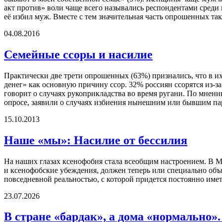
акт против» воли чаще всего назывались респондентами среди
её избил муж. Вместе с тем значительная часть опрошенных т
04.08.2016
Семейные ссоры и насилие
Практически две трети опрошенных (63%) признались, что в и
денег» как основную причину ссор. 32% россиян ссорятся из-за
говорит о случаях рукоприкладства во время ругани. По мнен
опросе, заявили о случаях избиения нынешним или бывшим па
15.10.2013
Наше «мы»: Насилие от бессилия
На наших глазах ксенофобия стала всеобщим настроением. В Мо
и ксенофобские убеждения, должен теперь или специально объя
повседневной реальностью, с которой придется постоянно иметь
23.07.2026
В стране «бардак», а дома «нормально»