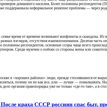
 примеров домашнего насилия. Более половины респондентов (5
акже поддерживала неформальное решение проблемы — через род
х семье время от времени возникают конфликты и скандалы. Из
 разных взглядов, отсутствия взаимопонимания. Десятая часть о
ию половины респондентов, основные ссоры чаще всего происхо
ртнером. Среди мужчин о побоях со стороны жены или сожител
скве в «хороших районах» люди, прежде стеснявшиеся ее выражат
сняться, почему он не как все, или — лучше — помалкивать. На
 дело органам правопорядка уже не только «где-то там», а в сто
. После краха СССР россиян спас быт, пр