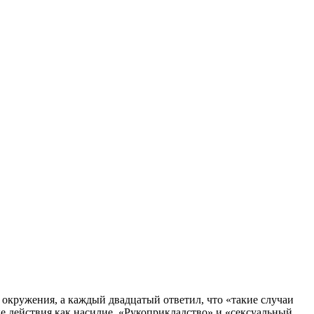
 окружения, а каждый двадцатый ответил, что «такие случаи
 действия как насилие. «Рукоприкладство» и «сексуальный