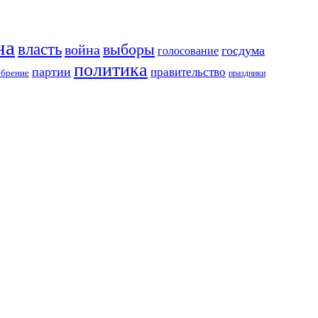
на
власть
выборы
война
госдума
голосование
политика
партии
правительство
обрение
праздники