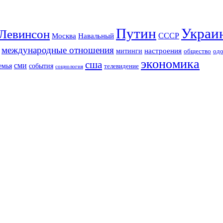
Путин
Украи
Левинсон
СССР
Москва
Навальный
международные отношения
настроения
митинги
од
общество
экономика
сша
сми
события
емья
телевидение
социология