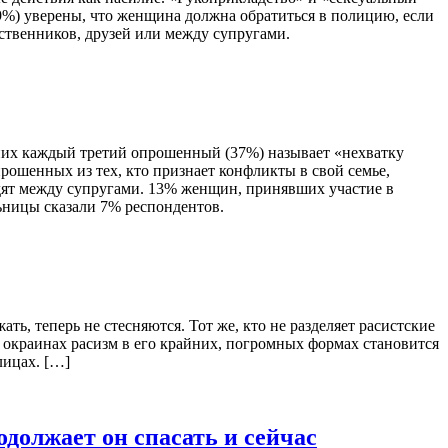
9%) уверены, что женщина должна обратиться в полицию, если
ственников, друзей или между супругами.
 них каждый третий опрошенный (37%) называет «нехватку
прошенных из тех, кто признает конфликты в свой семье,
дят между супругами. 13% женщин, принявших участие в
ьницы сказали 7% респондентов.
ь, теперь не стесняются. Тот же, кто не разделяет расистские
 окраинах расизм в его крайних, погромных формах становится
лицах. […]
одолжает он спасать и сейчас