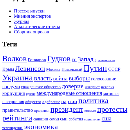
Пресс-выпуски
Мнения экспертов
Журнал
Аналитические отчеты
Сборник опросов
Теги
Гудков
Волков
Запад
Гончаров
ЕС
Красильникова
Путин
Левинсон
СССР
Крым
Москва
Навальный
Украина
власть
выборы
война
голосование
доверие
госдума
гражданское общество
история
интернет
международные отношения
коррупция
митинги
кризис
политика
партии
настроения
одобрение
общество
президент
протесты
правительство
праздники
премьер
рейтинги
сша
сми
санкции
события
семья
социология
экономика
телевидение