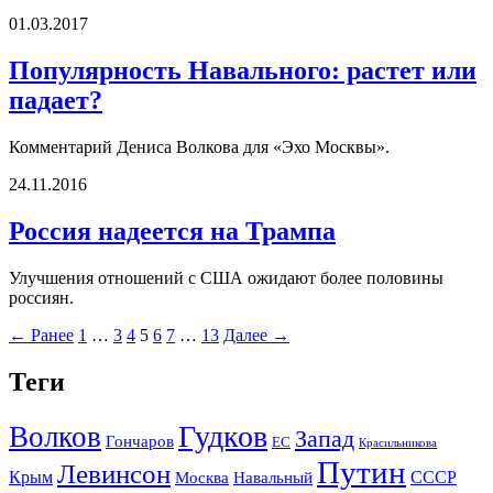
01.03.2017
Популярность Навального: растет или
падает?
Комментарий Дениса Волкова для «Эхо Москвы».
24.11.2016
Россия надеется на Трампа
Улучшения отношений с США ожидают более половины
россиян.
← Ранее
1
…
3
4
5
6
7
…
13
Далее →
Теги
Гудков
Волков
Запад
Гончаров
ЕС
Красильникова
Путин
Левинсон
СССР
Крым
Москва
Навальный