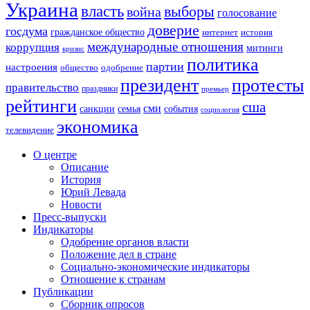
Украина
власть
выборы
война
голосование
доверие
госдума
гражданское общество
история
интернет
международные отношения
коррупция
митинги
кризис
политика
партии
настроения
одобрение
общество
президент
протесты
правительство
праздники
премьер
рейтинги
сша
сми
санкции
события
семья
социология
экономика
телевидение
О центре
Описание
История
Юрий Левада
Новости
Пресс-выпуски
Индикаторы
Одобрение органов власти
Положение дел в стране
Социально-экономические индикаторы
Отношение к странам
Публикации
Сборник опросов