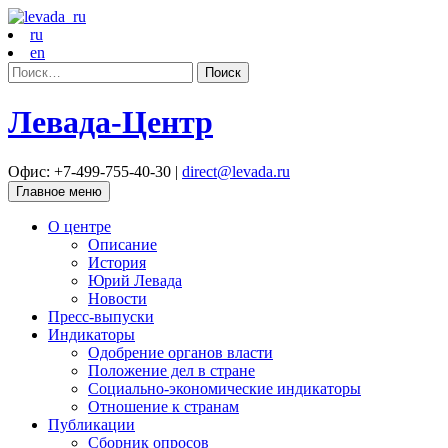
ru
en
Найти:
Левада-Центр
Офис: +7-499-755-40-30 |
direct@levada.ru
Главное меню
О центре
Описание
История
Юрий Левада
Новости
Пресс-выпуски
Индикаторы
Одобрение органов власти
Положение дел в стране
Социально-экономические индикаторы
Отношение к странам
Публикации
Сборник опросов