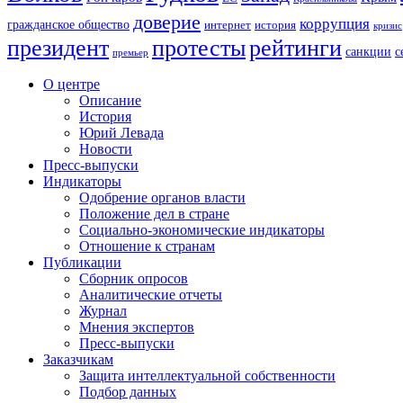
доверие
коррупция
гражданское общество
история
интернет
кризис
президент
протесты
рейтинги
санкции
с
премьер
О центре
Описание
История
Юрий Левада
Новости
Пресс-выпуски
Индикаторы
Одобрение органов власти
Положение дел в стране
Социально-экономические индикаторы
Отношение к странам
Публикации
Сборник опросов
Аналитические отчеты
Журнал
Мнения экспертов
Пресс-выпуски
Заказчикам
Защита интеллектуальной собственности
Подбор данных