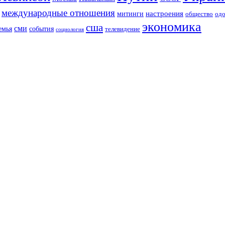
международные отношения
настроения
митинги
од
общество
экономика
сша
сми
события
емья
телевидение
социология