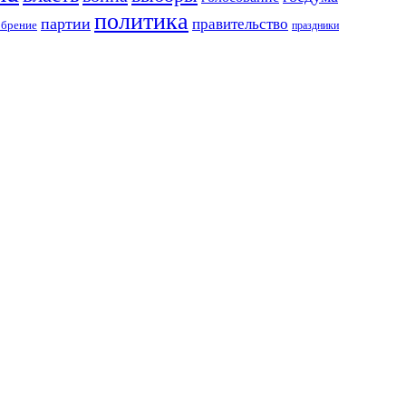
политика
партии
правительство
обрение
праздники