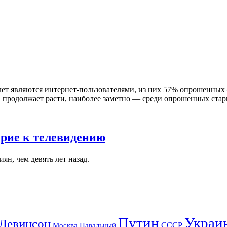
 лет являются интернет-пользователями, из них 57% опрошенных
 продолжает расти, наиболее заметно — среди опрошенных старш
ерие к телевидению
н, чем девять лет назад.
Путин
Украи
Левинсон
СССР
Москва
Навальный