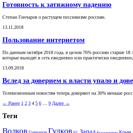
Готовность к затяжному падению
Степан Гончаров о растущем пессимизме россиян.
13.11.2018
Пользование интернетом
По данным октября 2018 года, в целом 76% россиян старше 18
которые выходят в сеть ежедневно или практически ежедневно,
13.09.2018
Вслед за доверием к власти упало и дов
Телевизионным новостям теперь доверяют на 30% меньше россия
← Ранее
1
2
3
4
5
6
…
9
Далее →
Теги
Гудков
Волков
Запад
Крым
Гончаров
ЕС
Красильникова