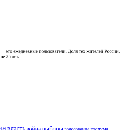
 — это ежедневные пользователи. Доля тех жителей России,
е 25 лет.
на
власть
выборы
война
госдума
голосование