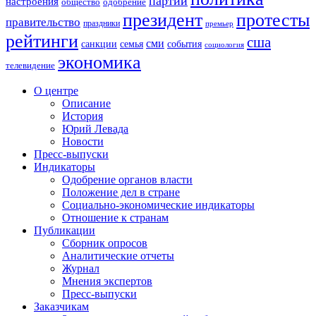
партии
настроения
одобрение
общество
президент
протесты
правительство
праздники
премьер
рейтинги
сша
сми
санкции
события
семья
социология
экономика
телевидение
О центре
Описание
История
Юрий Левада
Новости
Пресс-выпуски
Индикаторы
Одобрение органов власти
Положение дел в стране
Социально-экономические индикаторы
Отношение к странам
Публикации
Сборник опросов
Аналитические отчеты
Журнал
Мнения экспертов
Пресс-выпуски
Заказчикам