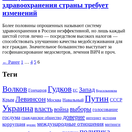
здравоохранения страны требует
изменений
Более половины опрошенных называют систему
здравоохранения в России неэффективной, но лишь каждый
шестой готов лично — посредством высоких налогов —
способствовать улучшению качества медобслуживания для
все граждан. Значительное большинство выступает за
госфинансирование медосмотров, лечения ВИЧ и проч.
← Ранее
1
…
4
5
6
Теги
Гудков
Волков
Запад
Гончаров
ЕС
Красильникова
Путин
Левинсон
СССР
Крым
Москва
Навальный
Украина
власть
выборы
война
голосование
доверие
госдума
гражданское общество
история
интернет
международные отношения
коррупция
митинги
кризис
политика