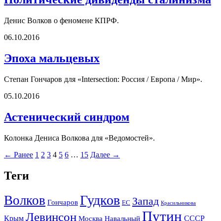
Денис Волков о феномене КПРФ.
06.10.2016
Эпоха мальцевых
Степан Гончаров для «Intersection: Россия / Европа / Мир».
05.10.2016
Астенический синдром
Колонка Дениса Волкова для «Ведомостей».
← Ранее
1
2
3
4
5
6
…
15
Далее →
Теги
Гудков
Волков
Запад
Гончаров
ЕС
Красильникова
Путин
Левинсон
СССР
Крым
Москва
Навальный