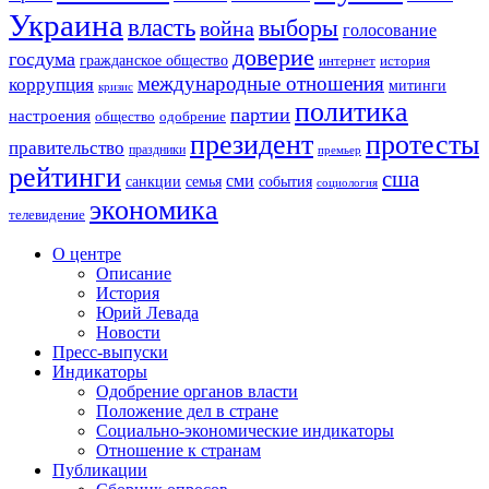
Украина
власть
выборы
война
голосование
доверие
госдума
гражданское общество
история
интернет
международные отношения
коррупция
митинги
кризис
политика
партии
настроения
одобрение
общество
президент
протесты
правительство
праздники
премьер
рейтинги
сша
сми
санкции
события
семья
социология
экономика
телевидение
О центре
Описание
История
Юрий Левада
Новости
Пресс-выпуски
Индикаторы
Одобрение органов власти
Положение дел в стране
Социально-экономические индикаторы
Отношение к странам
Публикации