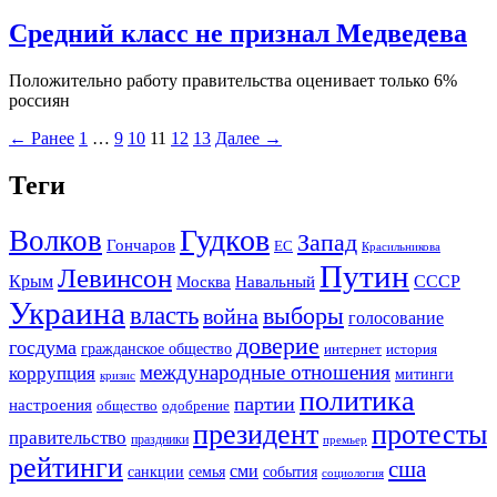
Средний класс не признал Медведева
Положительно работу правительства оценивает только 6%
россиян
← Ранее
1
…
9
10
11
12
13
Далее →
Теги
Гудков
Волков
Запад
Гончаров
ЕС
Красильникова
Путин
Левинсон
СССР
Крым
Москва
Навальный
Украина
власть
выборы
война
голосование
доверие
госдума
гражданское общество
история
интернет
международные отношения
коррупция
митинги
кризис
политика
партии
настроения
одобрение
общество
президент
протесты
правительство
праздники
премьер
рейтинги
сша
сми
санкции
события
семья
социология