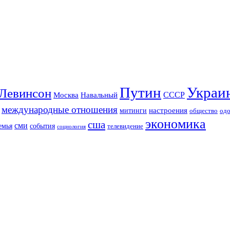
Путин
Украи
Левинсон
СССР
Москва
Навальный
международные отношения
настроения
митинги
од
общество
экономика
сша
сми
события
емья
телевидение
социология