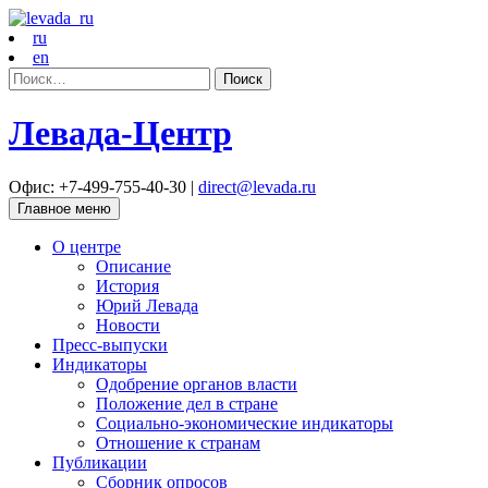
ru
en
Найти:
Левада-Центр
Офис: +7-499-755-40-30 |
direct@levada.ru
Главное меню
О центре
Описание
История
Юрий Левада
Новости
Пресс-выпуски
Индикаторы
Одобрение органов власти
Положение дел в стране
Социально-экономические индикаторы
Отношение к странам
Публикации
Сборник опросов