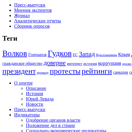
Пресс-выпуски
Мнения экспертов
Журнал
Аналитические отчеты
Сборник опросов
Теги
Гудков
Волков
Запад
Крым
Гончаров
ЕС
Красильникова
доверие
коррупция
гражданское общество
история
интернет
кризис
президент
протесты
рейтинги
санкции
с
премьер
О центре
Описание
История
Юрий Левада
Новости
Пресс-выпуски
Индикаторы
Одобрение органов власти
Положение дел в стране
Социально-экономические индикаторы