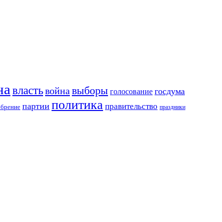
на
власть
выборы
война
госдума
голосование
политика
партии
правительство
обрение
праздники