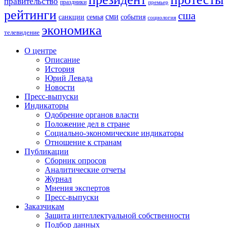
правительство
праздники
премьер
рейтинги
сша
сми
санкции
события
семья
социология
экономика
телевидение
О центре
Описание
История
Юрий Левада
Новости
Пресс-выпуски
Индикаторы
Одобрение органов власти
Положение дел в стране
Социально-экономические индикаторы
Отношение к странам
Публикации
Сборник опросов
Аналитические отчеты
Журнал
Мнения экспертов
Пресс-выпуски
Заказчикам
Защита интеллектуальной собственности
Подбор данных