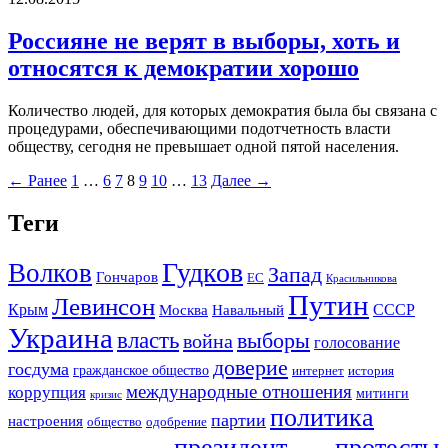
Россияне не верят в выборы, хоть и
относятся к демократии хорошо
Количество людей, для которых демократия была бы связана с
процедурами, обеспечивающими подотчетность власти
обществу, сегодня не превышает одной пятой населения.
← Ранее
1
…
6
7
8
9
10
…
13
Далее →
Теги
Гудков
Волков
Запад
Гончаров
ЕС
Красильникова
Путин
Левинсон
СССР
Крым
Москва
Навальный
Украина
власть
выборы
война
голосование
доверие
госдума
гражданское общество
история
интернет
международные отношения
коррупция
митинги
кризис
политика
партии
настроения
одобрение
общество
президент
протесты