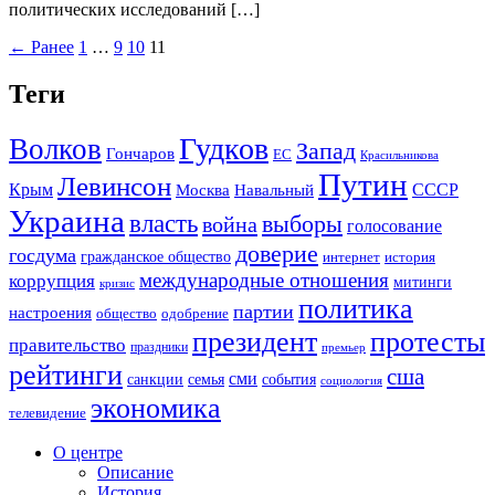
политических исследований […]
← Ранее
1
…
9
10
11
Теги
Гудков
Волков
Запад
Гончаров
ЕС
Красильникова
Путин
Левинсон
СССР
Крым
Москва
Навальный
Украина
власть
выборы
война
голосование
доверие
госдума
гражданское общество
история
интернет
международные отношения
коррупция
митинги
кризис
политика
партии
настроения
одобрение
общество
президент
протесты
правительство
праздники
премьер
рейтинги
сша
сми
санкции
события
семья
социология
экономика
телевидение
О центре
Описание
История