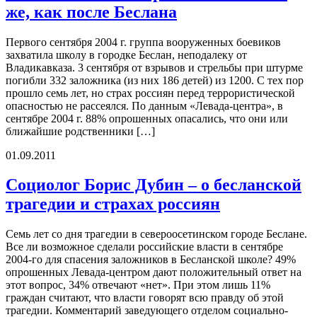
же, как после Беслана
Первого сентября 2004 г. группа вооруженных боевиков
захватила школу в городке Беслан, неподалеку от
Владикавказа. 3 сентября от взрывов и стрельбы при штурме
погибли 332 заложника (из них 186 детей) из 1200. С тех пор
прошло семь лет, но страх россиян перед террористической
опасностью не рассеялся. По данным «Левада-центра», в
сентябре 2004 г. 88% опрошенных опасались, что они или
ближайшие родственники […]
01.09.2011
Социолог Борис Дубин – о бесланской
трагедии и страхах россиян
Семь лет со дня трагедии в североосетинском городе Беслане.
Все ли возможное сделали российские власти в сентябре
2004-го для спасения заложников в Бесланской школе? 49%
опрошенных Левада-центром дают положительный ответ на
этот вопрос, 34% отвечают «нет». При этом лишь 11%
граждан считают, что власти говорят всю правду об этой
трагедии. Комментарий заведующего отделом социально-