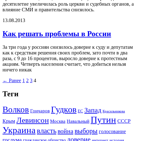
десятилетие увеличилась роль церкви и судебных органов, а
влияние СМИ и правительства снизилось.
13.08.2013
Как решать проблемы в России
За три года у россиян снизилось доверие к суду и депутатам
как к средствам решения своих проблем, зато почти в два
раза, с 9 до 16 процентов, выросло доверие к протестным
акциям. Четверть населения считает, что добиться нельзя
ничего никак
← Ранее
1
2
3
4
Теги
Гудков
Волков
Запад
Гончаров
ЕС
Красильникова
Путин
Левинсон
СССР
Крым
Москва
Навальный
Украина
власть
выборы
война
голосование
доверие
госдума
гражданское общество
история
интернет