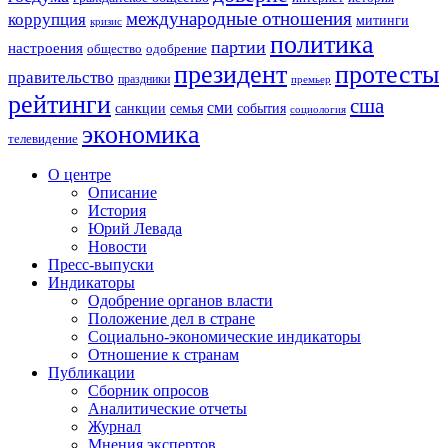
международные отношения
коррупция
митинги
кризис
политика
партии
настроения
одобрение
общество
президент
протесты
правительство
праздники
премьер
рейтинги
сша
сми
санкции
события
семья
социология
экономика
телевидение
О центре
Описание
История
Юрий Левада
Новости
Пресс-выпуски
Индикаторы
Одобрение органов власти
Положение дел в стране
Социально-экономические индикаторы
Отношение к странам
Публикации
Сборник опросов
Аналитические отчеты
Журнал
Мнения экспертов