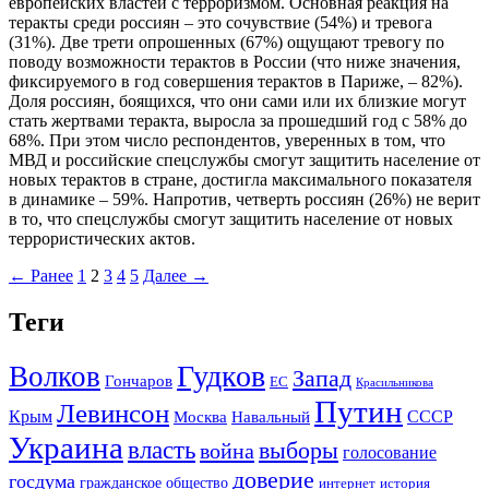
европейских властей с терроризмом. Основная реакция на
теракты среди россиян – это сочувствие (54%) и тревога
(31%). Две трети опрошенных (67%) ощущают тревогу по
поводу возможности терактов в России (что ниже значения,
фиксируемого в год совершения терактов в Париже, – 82%).
Доля россиян, боящихся, что они сами или их близкие могут
стать жертвами теракта, выросла за прошедший год с 58% до
68%. При этом число респондентов, уверенных в том, что
МВД и российские спецслужбы смогут защитить население от
новых терактов в стране, достигла максимального показателя
в динамике – 59%. Напротив, четверть россиян (26%) не верит
в то, что спецслужбы смогут защитить население от новых
террористических актов.
← Ранее
1
2
3
4
5
Далее →
Теги
Гудков
Волков
Запад
Гончаров
ЕС
Красильникова
Путин
Левинсон
СССР
Крым
Москва
Навальный
Украина
власть
выборы
война
голосование
доверие
госдума
гражданское общество
история
интернет