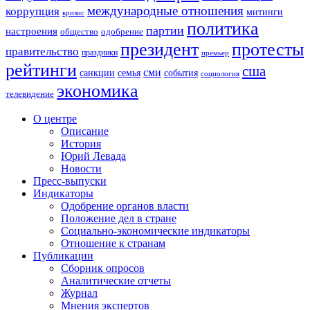
международные отношения
коррупция
митинги
кризис
политика
партии
настроения
одобрение
общество
президент
протесты
правительство
праздники
премьер
рейтинги
сша
сми
санкции
события
семья
социология
экономика
телевидение
О центре
Описание
История
Юрий Левада
Новости
Пресс-выпуски
Индикаторы
Одобрение органов власти
Положение дел в стране
Социально-экономические индикаторы
Отношение к странам
Публикации
Сборник опросов
Аналитические отчеты
Журнал
Мнения экспертов