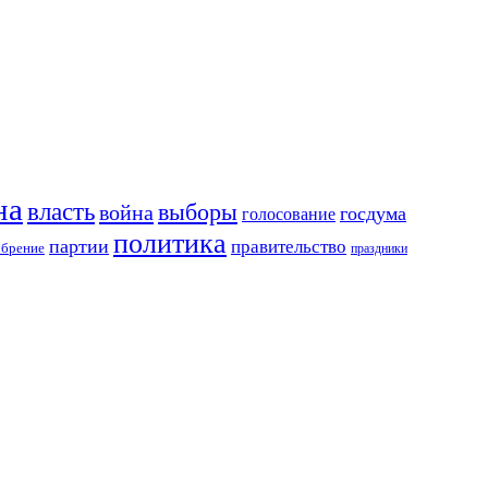
на
власть
выборы
война
госдума
голосование
политика
партии
правительство
обрение
праздники