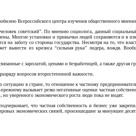
билею Всероссийского центра изучения общественного мнения,
“человек советский”. По мнению социолога, данный социальный
лены. Многие установки и привычки людей сохраняются и в из
ся на заботу со стороны государства. Несмотря на то, что власт
ожет вывести из кризиса “сильная рука” лидера, вождя. Вооб
язанные с зарплатой, ценами и безработицей, а также другая гр
 разряду вопросов второстепенной важности.
ю ситуацию в стране, то отношение к частному предприниматель
о-прежнему вызывает резко негативные оценки частная собствен
, но уверенного экономического роста люди пока не видят.
дчеркивает, что частная собственность и бизнес уже закрепи
 мировых экономических связей, произошедшие за минувшее деся