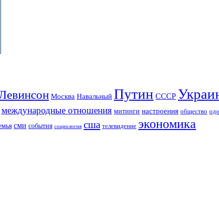
Путин
Украи
Левинсон
СССР
Москва
Навальный
международные отношения
настроения
митинги
од
общество
экономика
сша
сми
события
емья
телевидение
социология