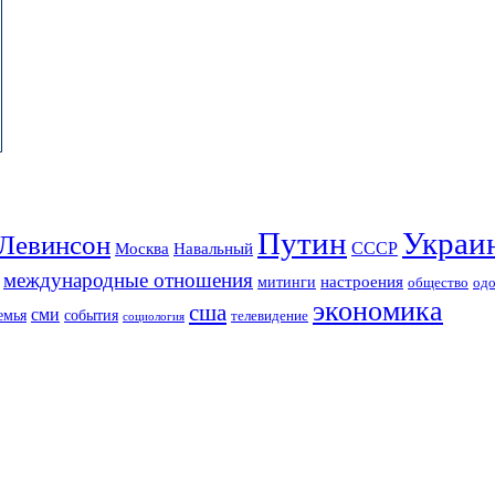
Путин
Украи
Левинсон
СССР
Москва
Навальный
международные отношения
настроения
митинги
од
общество
экономика
сша
сми
события
емья
телевидение
социология