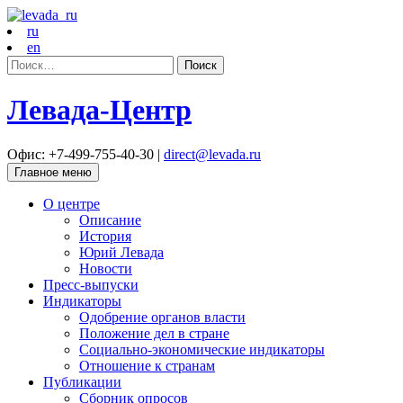
ru
en
Найти:
Левада-Центр
Офис: +7-499-755-40-30 |
direct@levada.ru
Главное меню
О центре
Описание
История
Юрий Левада
Новости
Пресс-выпуски
Индикаторы
Одобрение органов власти
Положение дел в стране
Социально-экономические индикаторы
Отношение к странам
Публикации
Сборник опросов