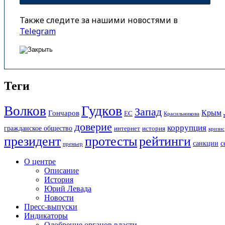
Также следите за нашими новостями в
Telegram
Теги
Гудков
Волков
Запад
Крым
Гончаров
ЕС
Красильникова
доверие
коррупция
гражданское общество
история
интернет
кризис
президент
протесты
рейтинги
санкции
с
премьер
О центре
Описание
История
Юрий Левада
Новости
Пресс-выпуски
Индикаторы
Одобрение органов власти