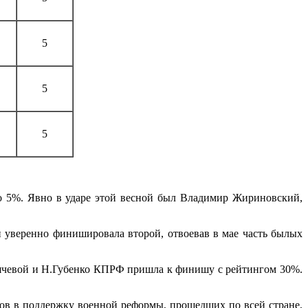
5
5
5
 5%. Явно в ударе этой весной был Владимир Жириновский,
и уверенно финишировала второй, отвоевав в мае часть былых
орячевой и Н.Губенко КПРФ пришла к финишу с рейтингом 30%.
ов в поддержку военной реформы, прошедших по всей стране,