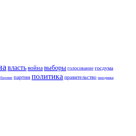
на
власть
выборы
война
госдума
голосование
политика
партии
правительство
обрение
праздники