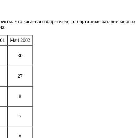
екты. Что касается избирателей, то партийные баталии многих
ия.
01
Май 2002
30
27
8
7
5