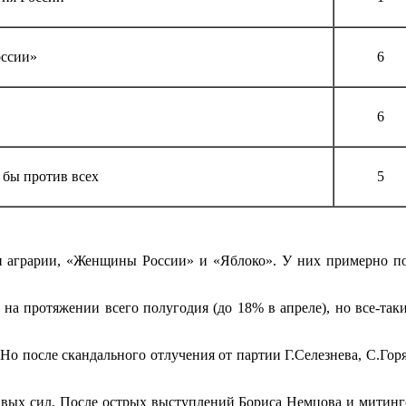
ссии»
6
6
 бы против всех
5
 аграрии, «Женщины России» и «Яблоко». У них примерно по
 на протяжении всего полугодия (до 18% в апреле), но все-так
. Но после скандального отлучения от партии Г.Селезнева, С.Г
равых сил. После острых выступлений Бориса Немцова и митинг