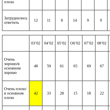
плохо
Затруднились
12
11
8
14
9
9
ответить
03’02
04’02
05’02
O6’02
07’02
08’02
Очень
хорошо/в
48
59
61
65
69
67
основном
хорошо
Очень плохо/
в основном
42
33
28
15
18
22
плохо