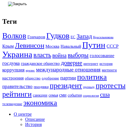
Теги
Гудков
Волков
Запад
Гончаров
ЕС
Красильникова
Путин
Левинсон
СССР
Крым
Москва
Навальный
Украина
власть
выборы
война
голосование
доверие
госдума
гражданское общество
история
интернет
международные отношения
коррупция
митинги
кризис
политика
партии
настроения
одобрение
общество
президент
протесты
правительство
праздники
премьер
рейтинги
сша
сми
санкции
события
семья
социология
экономика
телевидение
О центре
Описание
История