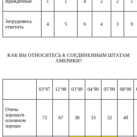
Враждебные
1
1
4
2
2
1
Затрудняюсь
4
5
6
4
3
9
ответить
КАК ВЫ ОТНОСИТЕСЬ К СОЕДИНЕННЫМ ШТАТАМ
АМЕРИКИ?
03’97
12’98
03’99
04’99
05’99
08’99
Очень
хорошо/в
72
67
38
33
32
49
основном
хорошо