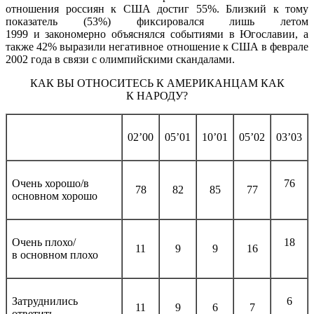
отношения россиян к США достиг 55%. Близкий к тому
показатель (53%) фиксировался лишь летом
1999 и закономерно объяснялся событиями в Югославии, а
также 42% выразили негативное отношение к США в феврале
2002 года в связи с олимпийскими скандалами.
КАК ВЫ ОТНОСИТЕСЬ К АМЕРИКАНЦАМ КАК
К НАРОДУ?
02’00
05’01
10’01
05’02
03’03
Очень хорошо/в
76
78
82
85
77
основном хорошо
Очень плохо/
18
11
9
9
16
в основном плохо
Затруднились
6
11
9
6
7
ответить