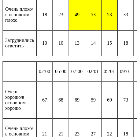
Очень плохо/
в основном
18
23
49
53
53
33
плохо
Затруднились
10
10
13
14
15
18
ответить
02’00
05’00
07’00
02’01
05’01
09’01
Очень
хорошо/в
67
68
69
59
69
73
основном
хорошо
Очень плохо/
в основном
21
21
23
27
22
18