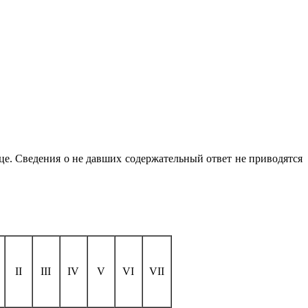
е. Сведения о не давших содержательный ответ не приводятся
II
III
IV
V
VI
VII