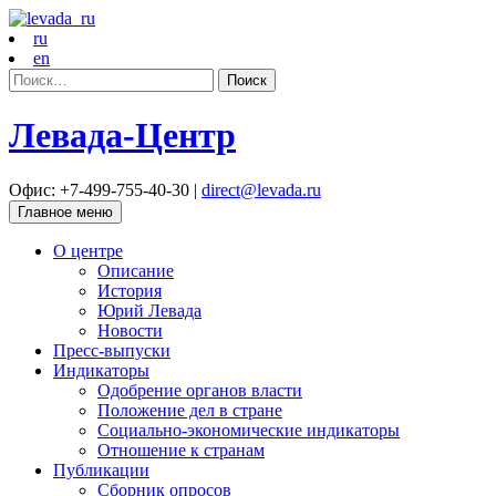
ru
en
Найти:
Левада-Центр
Офис: +7-499-755-40-30 |
direct@levada.ru
Главное меню
О центре
Описание
История
Юрий Левада
Новости
Пресс-выпуски
Индикаторы
Одобрение органов власти
Положение дел в стране
Социально-экономические индикаторы
Отношение к странам
Публикации
Сборник опросов