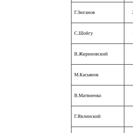
Г.Зюганов
С.Шойгу
В.Жириновский
М.Касьянов
В.Матвиенко
Г.Явлинский