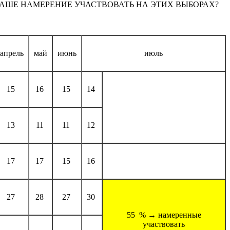
АШЕ НАМЕРЕНИЕ УЧАСТВОВАТЬ НА ЭТИХ ВЫБОРАХ?
апрель
май
июнь
июль
15
16
15
14
13
11
11
12
17
17
15
16
27
28
27
30
55 % → намеренные
участвовать