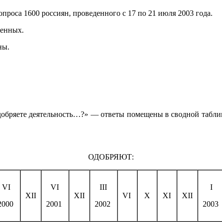
роса 1600 россиян, проведенного с 17 по 21 июля 2003 года.
шенных.
ны.
добряете деятельность…?» — ответы помещены в сводной таблиц
ОДОБРЯЮТ:
VI
VI
III
I
XII
XII
VI
X
XI
XII
2000
2001
2002
2003