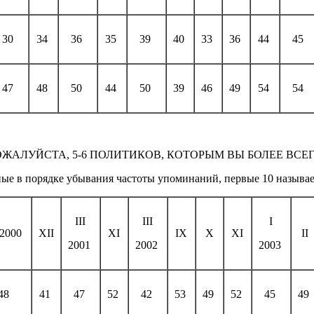
30
34
36
35
39
40
33
36
44
45
47
48
50
44
50
39
46
49
54
54
ОЖАЛУЙСТА, 5-6 ПОЛИТИКОВ, КОТОРЫМ ВЫ БОЛЕЕ ВСЕГ
ые в порядке убывания частоты упоминаний, первые 10 называ
III
III
I
I 2000
XII
XI
IX
X
XI
II
2001
2002
2003
48
41
47
52
42
53
49
52
45
49