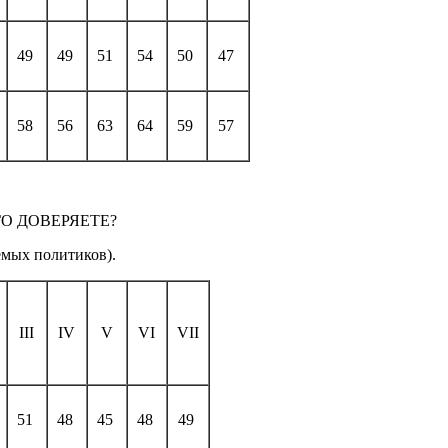
49
49
51
54
50
47
58
56
63
64
59
57
О ДОВЕРЯЕТЕ?
емых политиков).
III
IV
V
VI
VII
51
48
45
48
49