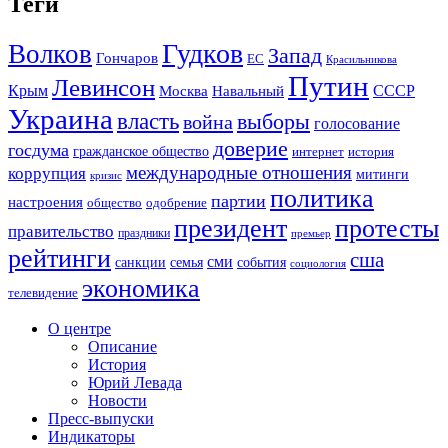
Теги
Гудков
Волков
Запад
Гончаров
ЕС
Красильникова
Путин
Левинсон
СССР
Крым
Москва
Навальный
Украина
власть
выборы
война
голосование
доверие
госдума
гражданское общество
история
интернет
международные отношения
коррупция
митинги
кризис
политика
партии
настроения
одобрение
общество
президент
протесты
правительство
праздники
премьер
рейтинги
сша
сми
санкции
события
семья
социология
экономика
телевидение
О центре
Описание
История
Юрий Левада
Новости
Пресс-выпуски
Индикаторы