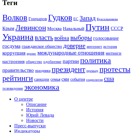
Теги
Гудков
Волков
Запад
Гончаров
ЕС
Красильникова
Путин
Левинсон
СССР
Крым
Москва
Навальный
Украина
власть
выборы
война
голосование
доверие
госдума
гражданское общество
история
интернет
международные отношения
коррупция
митинги
кризис
политика
партии
настроения
одобрение
общество
президент
протесты
правительство
праздники
премьер
рейтинги
сша
сми
санкции
события
семья
социология
экономика
телевидение
О центре
Описание
История
Юрий Левада
Новости
Пресс-выпуски
Индикаторы