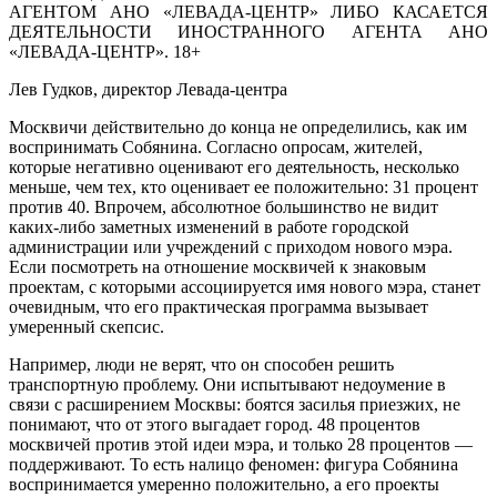
АГЕНТОМ АНО «ЛЕВАДА-ЦЕНТР» ЛИБО КАСАЕТСЯ
ДЕЯТЕЛЬНОСТИ ИНОСТРАННОГО АГЕНТА АНО
«ЛЕВАДА-ЦЕНТР». 18+
Лев Гудков, директор Левада-центра
Москвичи действительно до конца не определились, как им
воспринимать Собянина. Согласно опросам, жителей,
которые негативно оценивают его деятельность, несколько
меньше, чем тех, кто оценивает ее положительно: 31 процент
против 40. Впрочем, абсолютное большинство не видит
каких-либо заметных изменений в работе городской
администрации или учреждений с приходом нового мэра.
Если посмотреть на отношение москвичей к знаковым
проектам, с которыми ассоциируется имя нового мэра, станет
очевидным, что его практическая программа вызывает
умеренный скепсис.
Например, люди не верят, что он способен решить
транспортную проблему. Они испытывают недоумение в
связи с расширением Москвы: боятся засилья приезжих, не
понимают, что от этого выгадает город. 48 процентов
москвичей против этой идеи мэра, и только 28 процентов —
поддерживают. То есть налицо феномен: фигура Собянина
воспринимается умеренно положительно, а его проекты