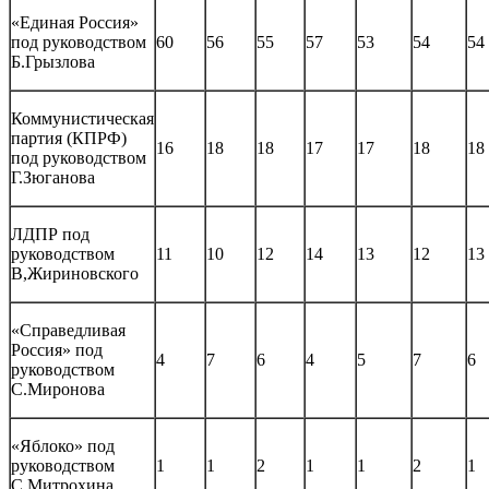
«Единая Россия»
под руководством
60
56
55
57
53
54
54
Б.Грызлова
Коммунистическая
партия (КПРФ)
16
18
18
17
17
18
18
под руководством
Г.Зюганова
ЛДПР под
руководством
11
10
12
14
13
12
13
В,Жириновского
«Справедливая
Россия» под
4
7
6
4
5
7
6
руководством
С.Миронова
«Яблоко» под
руководством
1
1
2
1
1
2
1
С.Митрохина