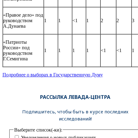
«Правое дело» под
руководством
1
1
<1
1
2
2
3
А.Дунаева
«Патриоты
России» под
1
1
1
1
<1
<1
1
руководством
Г.Семигина
Подробнее о выборах в Государственную Думу
РАССЫЛКА ЛЕВАДА-ЦЕНТРА
Подпишитесь, чтобы быть в курсе последних
исследований!
Выберите список(-ки):
Уведомления о новых публикациях