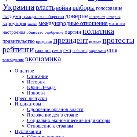
Украина
власть
выборы
война
голосование
доверие
госдума
гражданское общество
история
интернет
международные отношения
коррупция
митинги
кризис
политика
партии
настроения
одобрение
общество
президент
протесты
правительство
праздники
премьер
рейтинги
сша
сми
санкции
события
семья
социология
экономика
телевидение
О центре
Описание
История
Юрий Левада
Новости
Пресс-выпуски
Индикаторы
Одобрение органов власти
Положение дел в стране
Социально-экономические индикаторы
Отношение к странам
Публикации
Сборник опросов