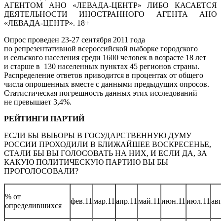
АГЕНТОМ АНО «ЛЕВАДА-ЦЕНТР» ЛИБО КАСАЕТСЯ
ДЕЯТЕЛЬНОСТИ ИНОСТРАННОГО АГЕНТА АНО
«ЛЕВАДА-ЦЕНТР». 18+
Опрос проведен 23-27 сентября 2011 года
по репрезентативной всероссийской выборке городского
и сельского населения среди 1600 человек в возрасте 18 лет
и старше в 130 населенных пунктах 45 регионов страны.
Распределение ответов приводится в процентах от общего
числа опрошенных вместе с данными предыдущих опросов.
Статистическая погрешность данных этих исследований
не превышает 3,4%.
РЕЙТИНГИ ПАРТИЙ
ЕСЛИ БЫ ВЫБОРЫ В ГОСУДАРСТВЕННУЮ ДУМУ
РОССИИ ПРОХОДИЛИ В БЛИЖАЙШЕЕ ВОСКРЕСЕНЬЕ,
СТАЛИ БЫ ВЫ ГОЛОСОВАТЬ НА НИХ, И ЕСЛИ ДА, ЗА
КАКУЮ ПОЛИТИЧЕСКУЮ ПАРТИЮ ВЫ БЫ
ПРОГОЛОСОВАЛИ?
% от
фев.11
мар.11
апр.11
май.11
июн.11
июл.11
авг
определившихся