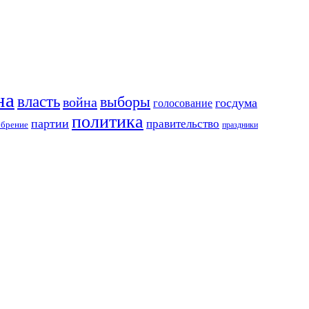
на
власть
выборы
война
госдума
голосование
политика
партии
правительство
обрение
праздники