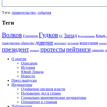
Тэги:
правительство
,
события
Теги
Гудков
Волков
Запад
Крым
Гончаров
ЕС
Красильникова
доверие
коррупция
гражданское общество
история
интернет
кризис
президент
протесты
рейтинги
санкции
с
премьер
О центре
Описание
История
Юрий Левада
Новости
Пресс-выпуски
Индикаторы
Одобрение органов власти
Положение дел в стране
Социально-экономические индикаторы
Отношение к странам
Публикации