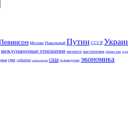
Путин
Украи
Левинсон
СССР
Москва
Навальный
международные отношения
настроения
митинги
од
общество
экономика
сша
сми
события
емья
телевидение
социология