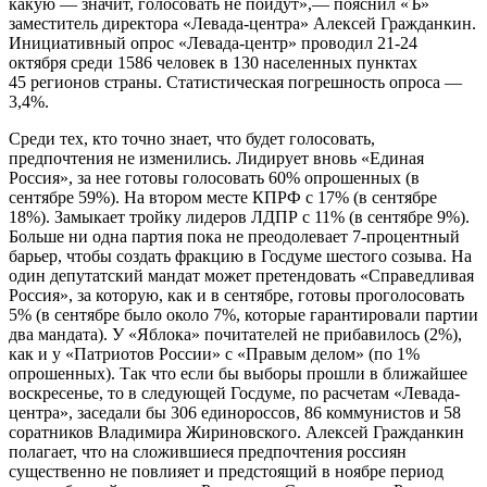
какую — значит, голосовать не пойдут»,— пояснил «Ъ»
заместитель директора «Левада-центра» Алексей Гражданкин.
Инициативный опрос «Левада-центр» проводил 21-24
октября среди 1586 человек в 130 населенных пунктах
45 регионов страны. Статистическая погрешность опроса —
3,4%.
Среди тех, кто точно знает, что будет голосовать,
предпочтения не изменились. Лидирует вновь «Единая
Россия», за нее готовы голосовать 60% опрошенных (в
сентябре 59%). На втором месте КПРФ с 17% (в сентябре
18%). Замыкает тройку лидеров ЛДПР с 11% (в сентябре 9%).
Больше ни одна партия пока не преодолевает 7-процентный
барьер, чтобы создать фракцию в Госдуме шестого созыва. На
один депутатский мандат может претендовать «Справедливая
Россия», за которую, как и в сентябре, готовы проголосовать
5% (в сентябре было около 7%, которые гарантировали партии
два мандата). У «Яблока» почитателей не прибавилось (2%),
как и у «Патриотов России» с «Правым делом» (по 1%
опрошенных). Так что если бы выборы прошли в ближайшее
воскресенье, то в следующей Госдуме, по расчетам «Левада-
центра», заседали бы 306 единороссов, 86 коммунистов и 58
соратников Владимира Жириновского. Алексей Гражданкин
полагает, что на сложившиеся предпочтения россиян
существенно не повлияет и предстоящий в ноябре период