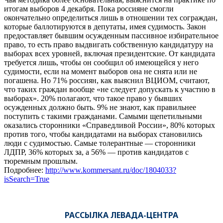
итогам выборов 4 декабря. Пока россияне смогли
окончательно определиться лишь в отношении тех сограждан,
которые баллотируются в депутаты, имея судимость. Закон
предоставляет бывшим осужденным пассивное избирательное
право, то есть право выдвигать собственную кандидатуру на
выборах всех уровней, включая президентские. От кандидата
требуется лишь, чтобы он сообщил об имеющейся у него
судимости, если на момент выборов она не снята или не
погашена. Но 71% россиян, как выяснил ВЦИОМ, считают,
что таких граждан вообще «не следует допускать к участию в
выборах». 20% полагают, что такое право у бывших
осужденных должно быть. 9% не знают, как правильнее
поступить с такими гражданами. Самыми щепетильными
оказались сторонники «Справедливой России», 80% которых
против того, чтобы кандидатами на выборах становились
люди с судимостью. Самые толерантные — сторонники
ЛДПР, 36% которых за, а 56% — против кандидатов с
тюремным прошлым.
Подробнее:
http://www.kommersant.ru/doc/1804033?
isSearch=True
РАССЫЛКА ЛЕВАДА-ЦЕНТРА