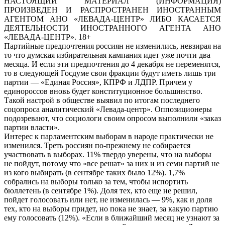
НАСТОЯЩИЙ МАТЕРИАЛ (ИНФОРМАЦИЯ)
ПРОИЗВЕДЕН И РАСПРОСТРАНЕН ИНОСТРАННЫМ
АГЕНТОМ АНО «ЛЕВАДА-ЦЕНТР» ЛИБО КАСАЕТСЯ
ДЕЯТЕЛЬНОСТИ ИНОСТРАННОГО АГЕНТА АНО
«ЛЕВАДА-ЦЕНТР». 18+
Партийные предпочтения россиян не изменились, невзирая на
то что думская избирательная кампания идет уже почти два
месяца. И если эти предпочтения до 4 декабря не переменятся,
то в следующей Госдуме свои фракции будут иметь лишь три
партии — «Единая Россия», КПРФ и ЛДПР. Причем у
единороссов вновь будет конституционное большинство.
Такой настрой в обществе выявил по итогам последнего
соцопроса аналитический «Левада-центр». Оппозиционеры
подозревают, что социологи своим опросом выполнили «заказ
партии власти».
Интерес к парламентским выборам в народе практически не
изменился. Треть россиян по-прежнему не собирается
участвовать в выборах. 11% твердо уверены, что на выборы
не пойдут, потому что «все решат» за них и из семи партий не
из кого выбирать (в сентябре таких было 12%). 1,7%
собрались на выборы только за тем, чтобы испортить
бюллетень (в сентябре 1%). Доля тех, кто еще не решил,
пойдет голосовать или нет, не изменилась — 9%, как и доля
тех, кто на выборы придет, но пока не знает, за какую партию
ему голосовать (12%). «Если в ближайший месяц не узнают за