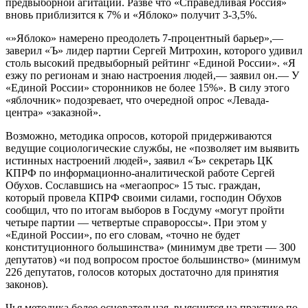
предвыборной агитации. Разве что «Справедливая Россия»
вновь приблизится к 7% и «Яблоко» получит 3-3,5%.
«»Яблоко» намерено преодолеть 7-процентный барьер»,—
заверил «Ъ» лидер партии Сергей Митрохин, которого удивил
столь высокий предвыборный рейтинг «Единой России». «Я
езжу по регионам и знаю настроения людей,— заявил он.— У
«Единой России» сторонников не более 15%». В силу этого
«яблочник» подозревает, что очередной опрос «Левада-
центра» «заказной».
Возможно, методика опросов, которой придерживаются
ведущие социологические службы, не «позволяет им выявить
истинных настроений людей», заявил «Ъ» секретарь ЦК
КПРФ по информационно-аналитической работе Сергей
Обухов. Сославшись на «мегаопрос» 15 тыс. граждан,
который провела КПРФ своими силами, господин Обухов
сообщил, что по итогам выборов в Госдуму «могут пройти
четыре партии — четвертые справороссы». При этом у
«Единой России», по его словам, «точно не будет
конституционного большинства» (минимум две трети — 300
депутатов) «и под вопросом простое большинство» (минимум
226 депутатов, голосов которых достаточно для принятия
законов).
Чья методика более основательная, выяснится на практике по