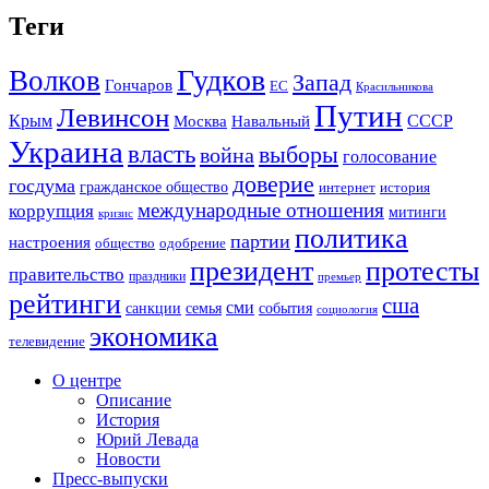
Теги
Гудков
Волков
Запад
Гончаров
ЕС
Красильникова
Путин
Левинсон
СССР
Крым
Москва
Навальный
Украина
власть
выборы
война
голосование
доверие
госдума
гражданское общество
история
интернет
международные отношения
коррупция
митинги
кризис
политика
партии
настроения
одобрение
общество
президент
протесты
правительство
праздники
премьер
рейтинги
сша
сми
санкции
события
семья
социология
экономика
телевидение
О центре
Описание
История
Юрий Левада
Новости
Пресс-выпуски