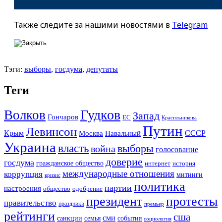
Также следите за нашими новостями в
Telegram
Тэги:
выборы
,
госдума
,
депутаты
Теги
Гудков
Волков
Запад
Гончаров
ЕС
Красильникова
Путин
Левинсон
СССР
Крым
Москва
Навальный
Украина
власть
выборы
война
голосование
доверие
госдума
гражданское общество
история
интернет
международные отношения
коррупция
митинги
кризис
политика
партии
настроения
одобрение
общество
президент
протесты
правительство
праздники
премьер
рейтинги
сша
сми
санкции
события
семья
социология