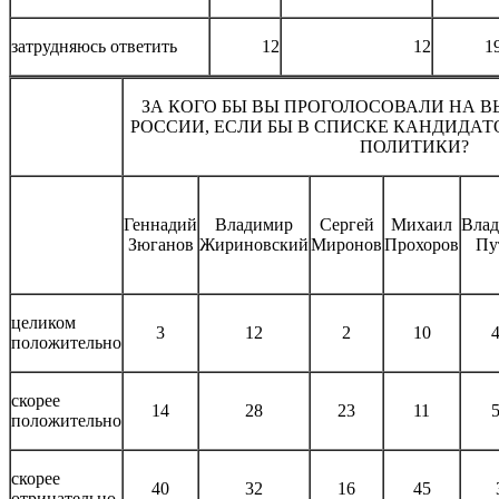
затрудняюсь ответить
12
12
1
ЗА КОГО БЫ ВЫ ПРОГОЛОСОВАЛИ НА В
РОССИИ, ЕСЛИ БЫ В СПИСКЕ КАНДИДА
ПОЛИТИКИ?
Геннадий
Владимир
Сергей
Михаил
Вла
Зюганов
Жириновский
Миронов
Прохоров
Пу
целиком
3
12
2
10
положительно
скорее
14
28
23
11
положительно
скорее
40
32
16
45
отрицательно