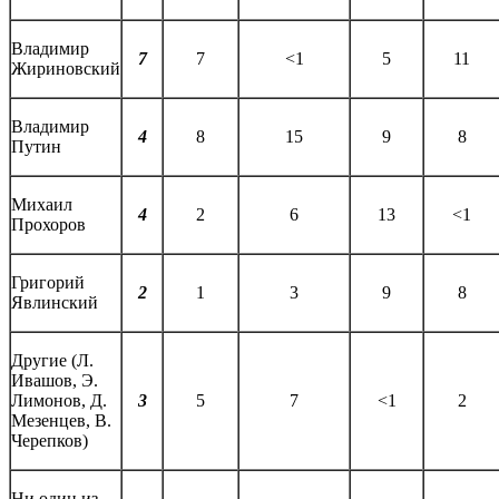
Владимир
7
7
<1
5
11
Жириновский
Владимир
4
8
15
9
8
Путин
Михаил
4
2
6
13
<1
Прохоров
Григорий
2
1
3
9
8
Явлинский
Другие (Л.
Ивашов, Э.
Лимонов, Д.
3
5
7
<1
2
Мезенцев, В.
Черепков)
Ни один из