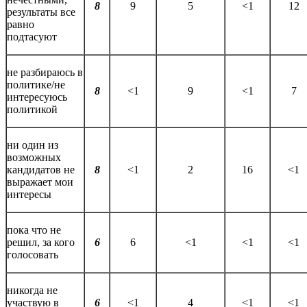
8
9
5
<1
12
результаты все
равно
подтасуют
не разбираюсь в
политике/не
8
<1
9
<1
7
интересуюсь
политикой
ни один из
возможных
кандидатов не
8
<1
2
16
<1
выражает мои
интересы
пока что не
решил, за кого
6
6
<1
<1
<1
голосовать
никогда не
участвую в
6
<1
4
<1
<1