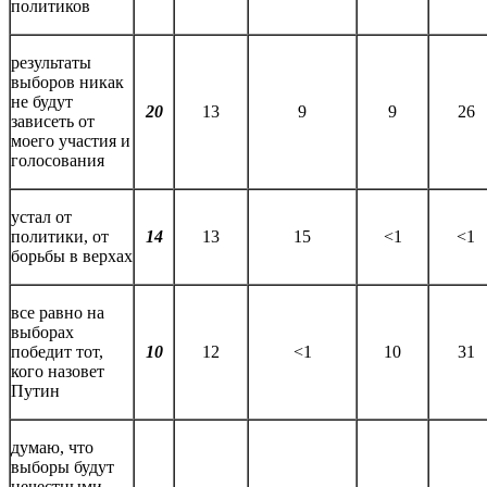
политиков
результаты
выборов никак
не будут
20
13
9
9
26
зависеть от
моего участия и
голосования
устал от
политики, от
14
13
15
<1
<1
борьбы в верхах
все равно на
выборах
победит тот,
10
12
<1
10
31
кого назовет
Путин
думаю, что
выборы будут
нечестными,