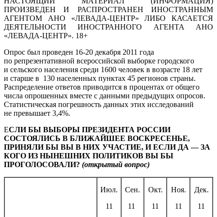
НАСТОЯЩИЙ МАТЕРИАЛ (ИНФОРМАЦИЯ)
ПРОИЗВЕДЕН И РАСПРОСТРАНЕН ИНОСТРАННЫМ
АГЕНТОМ АНО «ЛЕВАДА-ЦЕНТР» ЛИБО КАСАЕТСЯ
ДЕЯТЕЛЬНОСТИ ИНОСТРАННОГО АГЕНТА АНО
«ЛЕВАДА-ЦЕНТР». 18+
Опрос был проведен 16-20 декабря 2011 года
по репрезентативной всероссийской выборке городского
и сельского населения среди 1600 человек в возрасте 18 лет
и старше в 130 населенных пунктах 45 регионов страны.
Распределение ответов приводится в процентах от общего
числа опрошенных вместе с данными предыдущих опросов.
Статистическая погрешность данных этих исследований
не превышает 3,4%.
Е
СЛИ БЫ ВЫБОРЫ ПРЕЗИДЕНТА РОССИИ
СОСТОЯЛИСЬ В БЛИЖАЙШЕЕ ВОСКРЕСЕНЬЕ,
ПРИНЯЛИ БЫ ВЫ В НИХ УЧАСТИЕ, И ЕСЛИ ДА — ЗА
КОГО ИЗ НЫНЕШНИХ ПОЛИТИКОВ ВЫ БЫ
ПРОГОЛОСОВАЛИ?
(открытый вопрос)
Июл.
Сен.
Окт.
Ноя.
Дек.
11
11
11
11
11