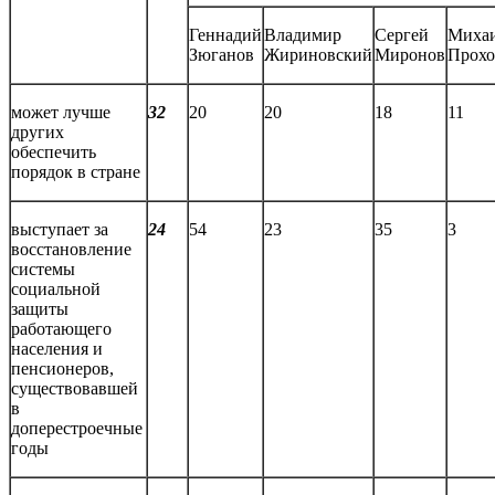
Геннадий
Владимир
Сергей
Миха
Зюганов
Жириновский
Миронов
Прохо
может лучше
32
20
20
18
11
других
обеспечить
порядок в стране
выступает за
24
54
23
35
3
восстановление
системы
социальной
защиты
работающего
населения и
пенсионеров,
существовавшей
в
доперестроечные
годы