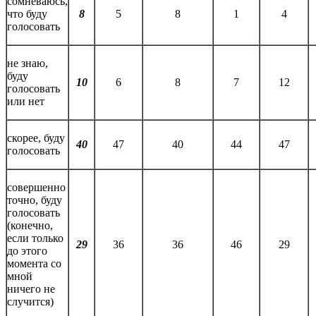
сомневаюсь,
что буду
8
5
8
1
4
голосовать
не знаю,
буду
10
6
8
7
12
голосовать
или нет
скорее, буду
40
47
40
44
47
голосовать
совершенно
точно, буду
голосовать
(конечно,
если только
29
36
36
46
29
до этого
момента со
мной
ничего не
случится)