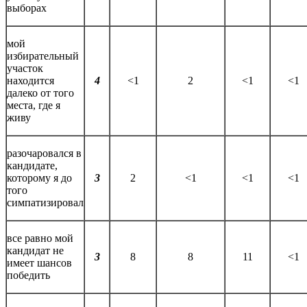
выборах
мой
избирательный
участок
находится
4
<1
2
<1
<1
далеко от того
места, где я
живу
разочаровался в
кандидате,
которому я до
3
2
<1
<1
<1
того
симпатизировал
все равно мой
кандидат не
3
8
8
11
<1
имеет шансов
победить