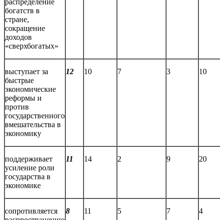
распределение
богатств в
стране,
сокращение
доходов
«сверхбогатых»
выступает за
12
10
7
3
10
быстрые
экономические
реформы и
против
государственного
вмешательства в
экономику
поддерживает
11
14
2
9
20
усиление роли
государства в
экономике
сопротивляется
8
11
5
7
4
распространению