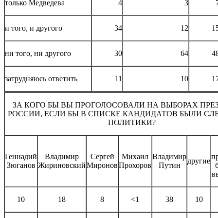
только Медведева
4
3
и того, и другого
34
12
1
ни того, ни другого
30
64
4
затрудняюсь ответить
11
10
1
ЗА КОГО БЫ ВЫ ПРОГОЛОСОВАЛИ НА ВЫБОРАХ ПРЕ
РОССИИ, ЕСЛИ БЫ В СПИСКЕ КАНДИДАТОВ БЫЛИ С
ПОЛИТИКИ?
Геннадий
Владимир
Сергей
Михаил
Владимир
п
другие
Зюганов
Жириновский
Миронов
Прохоров
Путин
в
10
18
8
<1
38
10