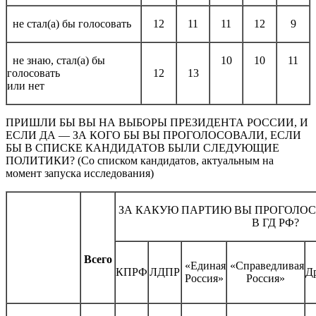
не стал(а) бы голосовать
12
11
11
12
9
не знаю, стал(а) бы
10
10
11
голосовать
12
13
или нет
ПРИШЛИ БЫ ВЫ НА ВЫБОРЫ ПРЕЗИДЕНТА РОССИИ, И
ЕСЛИ ДА — ЗА КОГО БЫ ВЫ ПРОГОЛОСОВАЛИ, ЕСЛИ
БЫ В СПИСКЕ КАНДИДАТОВ БЫЛИ СЛЕДУЮЩИЕ
ПОЛИТИКИ? (Со списком кандидатов, актуальным на
момент запуска исследования)
ЗА КАКУЮ ПАРТИЮ ВЫ ПРОГОЛОС
В ГД РФ?
Всего
«Единая
«Справедливая
КПРФ
ЛДПР
Д
Россия»
Россия»