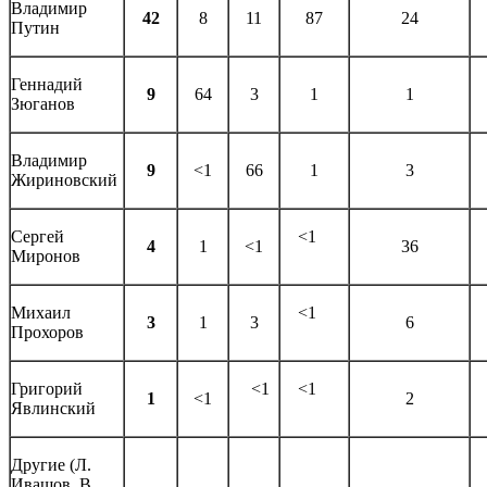
Владимир
42
8
11
87
24
Путин
Геннадий
9
64
3
1
1
Зюганов
Владимир
9
<1
66
1
3
Жириновский
Сергей
<1
4
1
<1
36
Миронов
Михаил
<1
3
1
3
6
Прохоров
Григорий
<1
<1
1
<1
2
Явлинский
Другие (Л.
Ивашов, В.