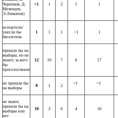
Черепков, Д.
<1
1
2
1
1
Мезенцев,
Э.Лимонов)
испортили/
унесли бы
1
1
1
<1
1
бюллетень
пришли бы на
выборы, но не
знают, за кого
12
19
7
6
17
бы
проголосовали
не пришли бы
<1
<1
8
1
2
на выборы
не знают,
пришли бы на
10
3
6
4
10
выборы или
нет