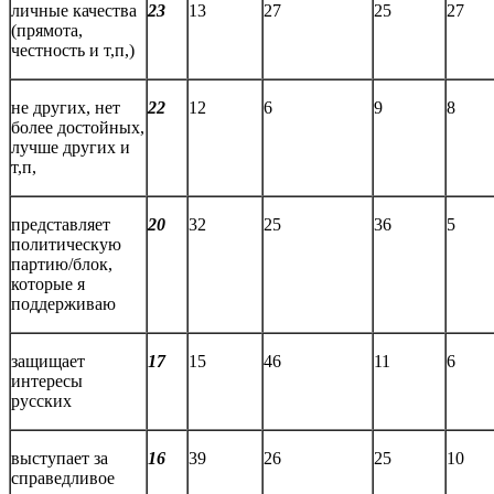
личные качества
23
13
27
25
27
(прямота,
честность и т,п,)
не других, нет
22
12
6
9
8
более достойных,
лучше других и
т,п,
представляет
20
32
25
36
5
политическую
партию/блок,
которые я
поддерживаю
защищает
17
15
46
11
6
интересы
русских
выступает за
16
39
26
25
10
справедливое