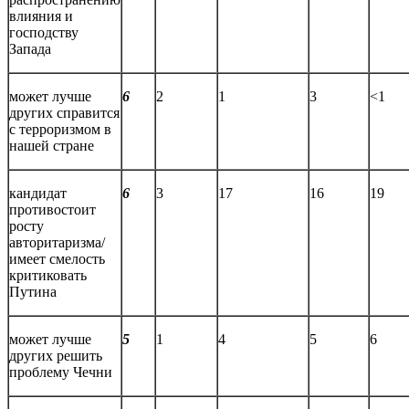
влияния и
господству
Запада
может лучше
6
2
1
3
<1
других справится
с терроризмом в
нашей стране
кандидат
6
3
17
16
19
противостоит
росту
авторитаризма/
имеет смелость
критиковать
Путина
может лучше
5
1
4
5
6
других решить
проблему Чечни