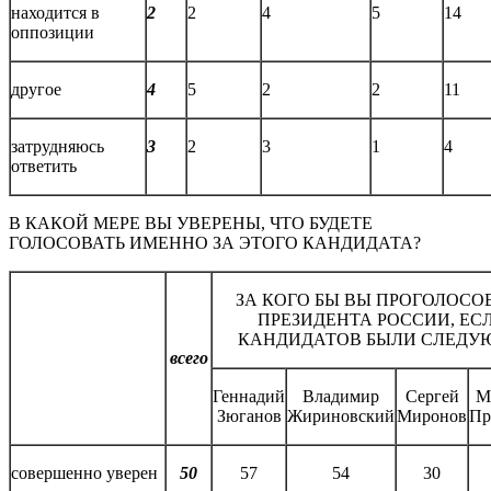
находится в
2
2
4
5
14
оппозиции
другое
4
5
2
2
11
затрудняюсь
3
2
3
1
4
ответить
В КАКОЙ МЕРЕ ВЫ УВЕРЕНЫ, ЧТО БУДЕТЕ
ГОЛОСОВАТЬ ИМЕННО ЗА ЭТОГО КАНДИДАТА?
ЗА КОГО БЫ ВЫ ПРОГОЛОСО
ПРЕЗИДЕНТА РОССИИ, ЕС
КАНДИДАТОВ БЫЛИ СЛЕДУ
всего
Геннадий
Владимир
Сергей
М
Зюганов
Жириновский
Миронов
Пр
совершенно уверен
50
57
54
30