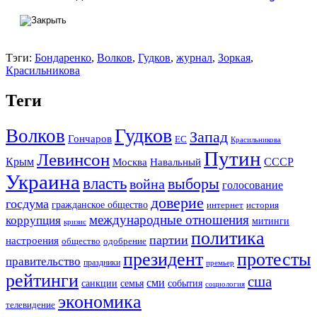
Тэги:
Бондаренко
,
Волков
,
Гудков
,
журнал
,
Зоркая
,
Красильникова
Теги
Гудков
Волков
Запад
Гончаров
ЕС
Красильникова
Путин
Левинсон
СССР
Крым
Москва
Навальный
Украина
власть
выборы
война
голосование
доверие
госдума
гражданское общество
история
интернет
международные отношения
коррупция
митинги
кризис
политика
партии
настроения
одобрение
общество
президент
протесты
правительство
праздники
премьер
рейтинги
сша
сми
санкции
события
семья
социология
экономика
телевидение