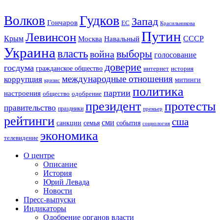
Гудков
Волков
Запад
Гончаров
ЕС
Красильникова
Путин
Левинсон
СССР
Крым
Москва
Навальный
Украина
власть
выборы
война
голосование
доверие
госдума
гражданское общество
история
интернет
международные отношения
коррупция
митинги
кризис
политика
партии
настроения
одобрение
общество
президент
протесты
правительство
праздники
премьер
рейтинги
сша
сми
санкции
события
семья
социология
экономика
телевидение
О центре
Описание
История
Юрий Левада
Новости
Пресс-выпуски
Индикаторы
Одобрение органов власти