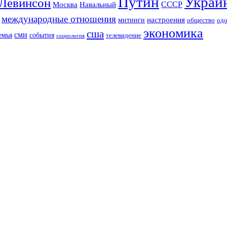
Путин
Украи
Левинсон
СССР
Москва
Навальный
международные отношения
настроения
митинги
од
общество
экономика
сша
сми
события
емья
телевидение
социология