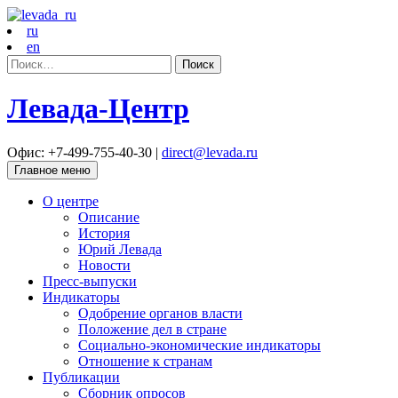
ru
en
Найти:
Левада-Центр
Офис: +7-499-755-40-30 |
direct@levada.ru
Главное меню
О центре
Описание
История
Юрий Левада
Новости
Пресс-выпуски
Индикаторы
Одобрение органов власти
Положение дел в стране
Социально-экономические индикаторы
Отношение к странам
Публикации
Сборник опросов