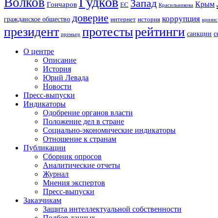
Гудков
Волков
Запад
Крым
Гончаров
ЕС
Красильникова
доверие
коррупция
гражданское общество
история
интернет
кризис
президент
протесты
рейтинги
санкции
с
премьер
О центре
Описание
История
Юрий Левада
Новости
Пресс-выпуски
Индикаторы
Одобрение органов власти
Положение дел в стране
Социально-экономические индикаторы
Отношение к странам
Публикации
Сборник опросов
Аналитические отчеты
Журнал
Мнения экспертов
Пресс-выпуски
Заказчикам
Защита интеллектуальной собственности
Подбор данных