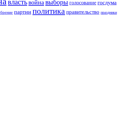
на
власть
выборы
война
госдума
голосование
политика
партии
правительство
обрение
праздники