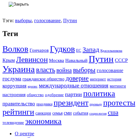
Тэги:
выборы
,
голосование
,
Путин
Теги
Гудков
Волков
Запад
Гончаров
ЕС
Красильникова
Путин
Левинсон
СССР
Крым
Москва
Навальный
Украина
власть
выборы
война
голосование
доверие
госдума
гражданское общество
история
интернет
международные отношения
коррупция
митинги
кризис
политика
партии
настроения
одобрение
общество
президент
протесты
правительство
праздники
премьер
рейтинги
сша
сми
санкции
события
семья
социология
экономика
телевидение
О центре