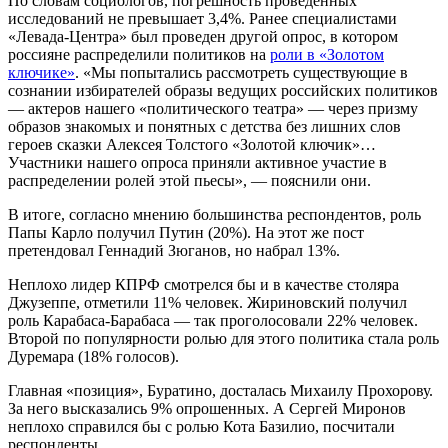
По словам социологов, погрешность проведенных
исследований не превышает 3,4%. Ранее специалистами
«Левада-Центра» был проведен другой опрос, в котором
россияне распределили политиков на
роли в «Золотом
ключике»
. «Мы попытались рассмотреть существующие в
сознании избирателей образы ведущих российских политиков
— актеров нашего «политического театра» — через призму
образов знакомых и понятных с детства без лишних слов
героев сказки Алексея Толстого «Золотой ключик»…
Участники нашего опроса приняли активное участие в
распределении ролей этой пьесы», — пояснили они.
В итоге, согласно мнению большинства респондентов, роль
Папы Карло получил Путин (20%). На этот же пост
претендовал Геннадий Зюганов, но набрал 13%.
Неплохо лидер КПРФ смотрелся бы и в качестве столяра
Джузеппе, отметили 11% человек. Жириновский получил
роль Карабаса-Барабаса — так проголосовали 22% человек.
Второй по популярности ролью для этого политика стала роль
Дуремара (18% голосов).
Главная «позиция», Буратино, досталась Михаилу Прохорову.
За него высказались 9% опрошенных. А Сергей Миронов
неплохо справился бы с ролью Кота Базилио, посчитали
респонденты.