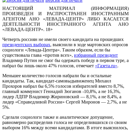
Версия для печати
НАСТОЯЩИЙ МАТЕРИАЛ (ИНФОРМАЦИЯ)
ПРОИЗВЕДЕН И РАСПРОСТРАНЕН ИНОСТРАННЫМ
АГЕНТОМ АНО «ЛЕВАДА-ЦЕНТР» ЛИБО КАСАЕТСЯ
ДЕЯТЕЛЬНОСТИ ИНОСТРАННОГО АГЕНТА АНО
«ЛЕВАДА-ЦЕНТР». 18+
Четверть россиян не имели своего кандидата на прошедших
президентских выборах
, выяснили в ходе мартовских опросов
социологи «Левада-Центра». Таким образом, если бы
существовала глава «против всех»,
избранный президент
Владимир Путин не смог бы одержать победу в первом туре, а
набрал бы лишь около 47% голосов, отмечает
«Газета.ru»
.
Меньшее количество голосов набрали бы и остальные
кандидаты. Так, кандидат-самовыдывиженец Михаил
Прохоров набрал бы 6,5% голосов избирателей вместо 8,7%,
главный коммунист Геннадий Зюганов -10,8%, а не 16,3%,
лидер ЛДПР Владимир Жириновский — 8,1%, а не 8,4%, а
лидер «Справедливой России» Сергей Миронов — 2,7%, а не
5%.
Сделали социологи также и аналитическое допущение,
равномерно распределив голоса не определившихся со своим
выбором 16% между всеми кандидатами. В итоге выяснилось,