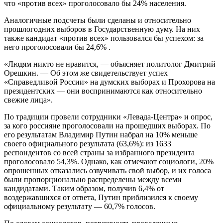
что «против всех» проголосовало бы 24% населения.
Аналогичные подсчеты были сделаны и относительно
прошлогодних выборов в Государственную думу. На них
также кандидат «против всех» пользовался бы успехом: за
него проголосовали бы 24,6% .
«Людям никто не нравится, — объясняет политолог Дмитрий
Орешкин. — Об этом же свидетельствует успех
«Справедливой России» на думских выборах и Прохорова на
президентских — они воспринимаются как относительно
свежие лица».
По традиции провели сотрудники «Левада-Центра» и опрос,
за кого россияне проголосовали на прошедших выборах. По
его результатам Владимир Путин набрал на 10% меньше
своего официального результата (63,6%): из 1633
респондентов со всей страны за избранного президента
проголосовало 54,3%. Однако, как отмечают социологи, 20%
опрошенных отказались озвучивать свой выбор, и их голоса
были пропорционально распределены между всеми
кандидатами. Таким образом, получив 6,4% от
воздержавшихся от ответа, Путин приблизился к своему
официальному результату — 60,7% голосов.